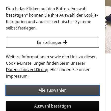
Vorlesen
Durch das Klicken auf den Button „Auswahl
bestätigen“ können Sie Ihre Auswahl der Cookie-
Alle Infomaterialien in verschiedenen
Kategorien und anderer technischer Systeme
Formaten an einem Ort
selbst festlegen.
Sie möchten wissen, wie Sie nach Infonmaterial
suchen und dieses bestellen bzw. herunterladen
Einstellungen
können? Schauen Sie sich die
Erklärvideos zum
Thema Infomaterial auf der PRO RETINA-Website
Weitere Informationen sowie den Link zu diesen
für blinde und sehbehinderte Menschen an.
Cookie-Einstellungen finden Sie in unserer
Datenschutzerklärung
. Hier finden Sie unser
Auf dieser Seite finden Sie sämtliches Infomaterial
Impressum
.
der PRO RETINA in all seinen Formaten an einem
Ort. Nutzen Sie den Formatfilter, um ausschließlich
Alle auswählen
nach Flyern und Broschüren, Audios oder Videos zu
suchen. Die meisten Flyer und Broschüren werden in
Auswahl bestätigen
verschiedenen Formaten angeboten: zur