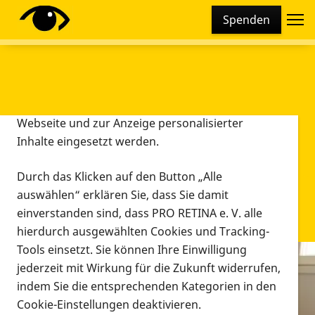
Cookie-Einstellungen
Spenden
Diese Webseite setzt verschiedene Cookies und
Tracking-Tools ein. Dies beinhaltet Cookies und
Tracking-Tools, die für den Betrieb der Webseite
technisch notwendig sind, die zu statistischen
Zwecken sowie zur besseren Bedienbarkeit der
Webseite und zur Anzeige personalisierter
Inhalte eingesetzt werden.
Durch das Klicken auf den Button „Alle
auswählen“ erklären Sie, dass Sie damit
einverstanden sind, dass PRO RETINA e. V. alle
hierdurch ausgewählten Cookies und Tracking-
Tools einsetzt. Sie können Ihre Einwilligung
jederzeit mit Wirkung für die Zukunft widerrufen,
Infomaterial
indem Sie die entsprechenden Kategorien in den
Infomaterial
Cookie-Einstellungen deaktivieren.