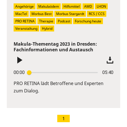
Angehörige
Makulaödem
Hilfsmittel
AMD
LHON
MacTel
Morbus Best
Morbus Stargardt
RCS / CCS
PRO RETINA
Therapie
Podcast
Forschung heute
Veranstaltung
Hybrid
Makula-Thementag 2023 in Dresden:
Fachinformationen und Austausch
00:00
05:40
PRO RETINA lädt Betroffene und Experten
zum Dialog.
1