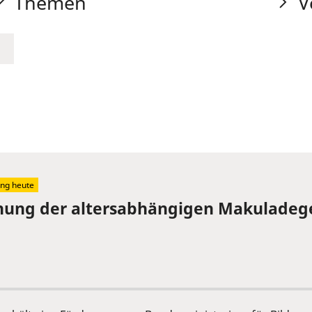
Themen
V
ng heute
ennung der altersabhängigen Makuladeg