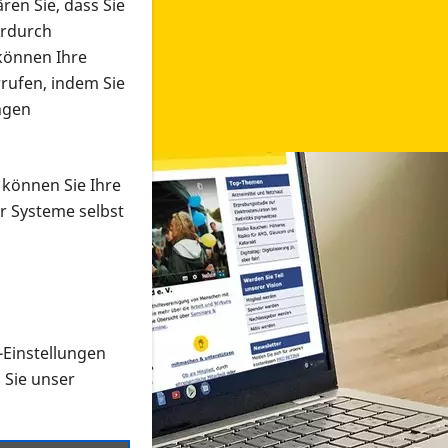
ren Sie, dass Sie
erdurch
 können Ihre
rrufen, indem Sie
ngen
 können Sie Ihre
r Systeme selbst
-Einstellungen
 in verschiedenen Formaten an e
n Sie unser
onmaterial suchen und dieses bestellen bzw. herunterladen
al auf der PRO RETINA-Website für blinde und sehbehi