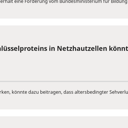
n erhält eine Förderung vom Bundesministerium für Bildun
lüsselproteins in Netzhautzellen könn
tärken, könnte dazu beitragen, dass altersbedingter Sehver