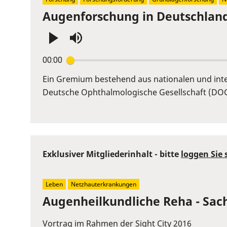
Augenforschung in Deutschland:
Press
00:00
Enter
or
Ein Gremium bestehend aus nationalen und inte
Space
Deutsche Ophthalmologische Gesellschaft (DOG) 
to
show
volume
slider.
Exklusiver Mitgliederinhalt - bitte
loggen Sie 
Leben
Netzhauterkrankungen
Augenheilkundliche Reha - Sac
Vortrag im Rahmen der Sight City 2016