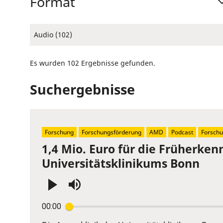
Format
Audio (102)
Es wurden 102 Ergebnisse gefunden.
Suchergebnisse
Forschung
Forschungsförderung
AMD
Podcast
Forschu
1,4 Mio. Euro für die Früherk
Universitätsklinikums Bonn
Press
00:00
Enter
or