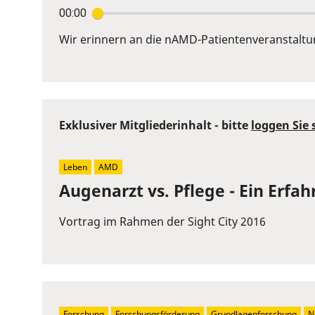
00:00
Enter
or
Wir erinnern an die nAMD-Patientenveranstaltung
Space
to
show
volume
Exklusiver Mitgliederinhalt - bitte
loggen Sie 
slider.
Leben
AMD
Augenarzt vs. Pflege - Ein Erfa
Vortrag im Rahmen der Sight City 2016
Forschung
Forschungsförderung
Grundlagenforschung
N