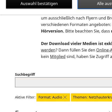
Auswahl bestätigen
Alle au
Auf dieser Seite finden Sie sämtliche
um ausschließlich nach Flyern und B
verschiedenen Formaten angeboten:
Hörversion.
Bitte beachten Sie, dass
Der Download vieler Medien ist exkl
werden
? Dann füllen Sie den
Online-
kein
Mitglied
sind, haben Sie Zugriff 
Suchbegriff
Aktive Filter:
Format: Audio
Themen: Netzhauterk