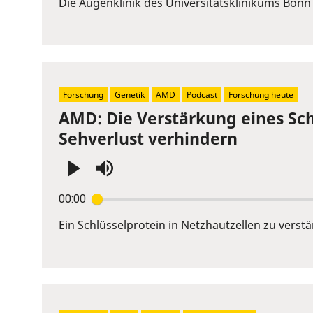
Die Augenklinik des Universitätsklinikums Bon
Space
to
show
volume
slider.
Forschung
Genetik
AMD
Podcast
Forschung heute
AMD: Die Verstärkung eines Sch
Sehverlust verhindern
Press
00:00
Enter
or
Ein Schlüsselprotein in Netzhautzellen zu vers
Space
to
show
volume
slider.