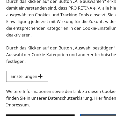
Durch das Klicken auf den Button „Alle auswählen“ erklä
damit einverstanden sind, dass PRO RETINA e. V. alle hi
ausgewählten Cookies und Tracking-Tools einsetzt. Sie
Einwilligung jederzeit mit Wirkung für die Zukunft wide
die entsprechenden Kategorien in den Cookie-Einstellu
deaktivieren.
Durch das Klicken auf den Button „Auswahl bestätigen“
Infomaterial
Auswahl der Cookie-Kategorien und anderer technische
Infomaterial
festlegen.
Einstellungen
Vorlesen
Weitere Informationen sowie den Link zu diesen Cookie
Alle Infomaterialien
finden Sie in unserer
Datenschutzerklärung
. Hier finde
Impressum
.
Sie möchten wissen, wie Sie nach Inf
Erklärvideos zum Thema Infomateri