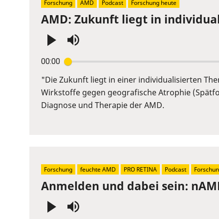
Forschung
AMD
Podcast
Forschung heute
AMD: Zukunft liegt in individua
Press
00:00
Enter
or
"Die Zukunft liegt in einer individualisierten
Space
Wirkstoffe gegen geografische Atrophie (Spätf
to
Diagnose und Therapie der AMD.
show
volume
slider.
Forschung
feuchte AMD
PRO RETINA
Podcast
Forschun
Anmelden und dabei sein: nAMD
Press