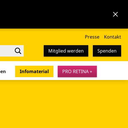
Presse
Kontakt
Mitglied werden
Spenden
pen
Infomaterial
PRO RETINA +