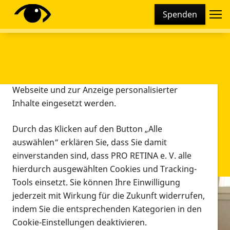
Cookie-Einstellungen
Spenden
Diese Webseite setzt verschiedene Cookies und
Tracking-Tools ein. Dies beinhaltet Cookies und
Tracking-Tools, die für den Betrieb der Webseite
technisch notwendig sind, die zu statistischen
Zwecken sowie zur besseren Bedienbarkeit der
Webseite und zur Anzeige personalisierter
Inhalte eingesetzt werden.
Durch das Klicken auf den Button „Alle
auswählen“ erklären Sie, dass Sie damit
einverstanden sind, dass PRO RETINA e. V. alle
hierdurch ausgewählten Cookies und Tracking-
Tools einsetzt. Sie können Ihre Einwilligung
jederzeit mit Wirkung für die Zukunft widerrufen,
Infomaterial
indem Sie die entsprechenden Kategorien in den
Infomaterial
Cookie-Einstellungen deaktivieren.