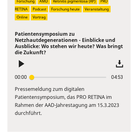
Forschung
AMD
Retinitis pigmentosa (RP)
PRO 
RETINA
Podcast
Forschung heute
Veranstaltung
Online
Vortrag
Patientensymposium zu
Netzhautdegenerationen - Einblicke und
Ausblicke: Wo stehen wir heute? Was bringt
die Zukunft?
00:00
04:53
Pressemeldung zum digitalen
Patientensymposium, das PRO RETINA im
Rahmen der AAD-Jahrestagung am 15.3.2023
durchführt.