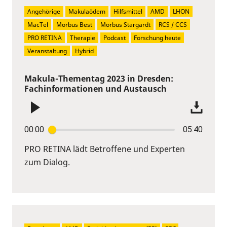
Angehörige
Makulaödem
Hilfsmittel
AMD
LHON
MacTel
Morbus Best
Morbus Stargardt
RCS / CCS
PRO RETINA
Therapie
Podcast
Forschung heute
Veranstaltung
Hybrid
Makula-Thementag 2023 in Dresden:
Fachinformationen und Austausch
00:00
05:40
PRO RETINA lädt Betroffene und Experten
zum Dialog.