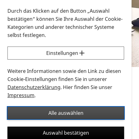
Vorlesen
Durch das Klicken auf den Button „Auswahl
bestätigen“ können Sie Ihre Auswahl der Cookie-
Alle Infomaterialien in verschiedenen
Kategorien und anderer technischer Systeme
Formaten an einem Ort
selbst festlegen.
Sie möchten wissen, wie Sie nach Infonmaterial
suchen und dieses bestellen bzw. herunterladen
Einstellungen
können? Schauen Sie sich die
Erklärvideos zum
Thema Infomaterial auf der PRO RETINA-Website
Weitere Informationen sowie den Link zu diesen
für blinde und sehbehinderte Menschen an.
Cookie-Einstellungen finden Sie in unserer
Datenschutzerklärung
. Hier finden Sie unser
Auf dieser Seite finden Sie sämtliches Infomaterial
Impressum
.
der PRO RETINA in all seinen Formaten an einem
Ort. Nutzen Sie den Formatfilter, um ausschließlich
Alle auswählen
nach Flyern und Broschüren, Audios oder Videos zu
suchen. Die meisten Flyer und Broschüren werden in
Auswahl bestätigen
verschiedenen Formaten angeboten: zur