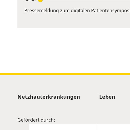
Enter
or
Pressemeldung zum digitalen Patientensympos
Space
to
show
volume
slider.
Sitemap
Netzhauterkrankungen
Leben
Gefördert durch: