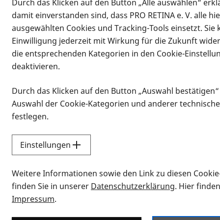
Durch das Klicken auf den Button „Alle auswählen“ erklä
damit einverstanden sind, dass PRO RETINA e. V. alle hi
ausgewählten Cookies und Tracking-Tools einsetzt. Sie
Einwilligung jederzeit mit Wirkung für die Zukunft wide
die entsprechenden Kategorien in den Cookie-Einstellu
deaktivieren.
Durch das Klicken auf den Button „Auswahl bestätigen“
Infomaterial
Auswahl der Cookie-Kategorien und anderer technische
Infomaterial
festlegen.
Einstellungen
Vorlesen
Weitere Informationen sowie den Link zu diesen Cookie
Alle Infomaterialien
finden Sie in unserer
Datenschutzerklärung
. Hier finde
Impressum
.
Sie möchten wissen, wie Sie nach Inf
Erklärvideos zum Thema Infomateri