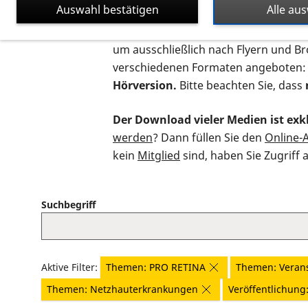
Auswahl bestätigen
Alle au
Auf dieser Seite finden Sie sämtliche
um ausschließlich nach Flyern und B
verschiedenen Formaten angeboten:
Hörversion.
Bitte beachten Sie, dass
Der Download vieler Medien ist exkl
werden
? Dann füllen Sie den
Online-
kein
Mitglied
sind, haben Sie Zugriff 
Suchbegriff
Aktive Filter:
Themen: PRO RETINA
Themen: Veran
Themen: Netzhauterkrankungen
Veröffentlichung: 