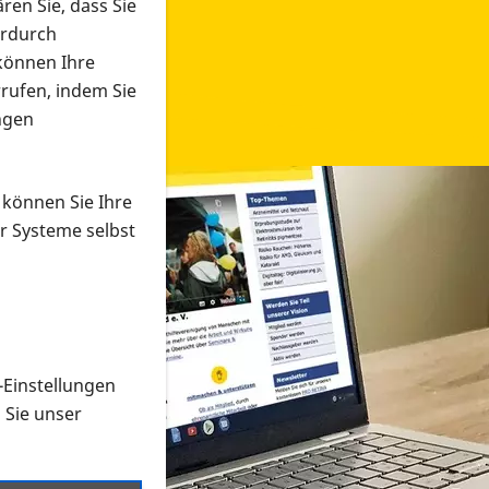
ren Sie, dass Sie
erdurch
 können Ihre
rrufen, indem Sie
ngen
 können Sie Ihre
r Systeme selbst
-Einstellungen
 in verschiedenen Formaten an e
n Sie unser
onmaterial suchen und dieses bestellen bzw. herunterladen
al auf der PRO RETINA-Website für blinde und sehbehi