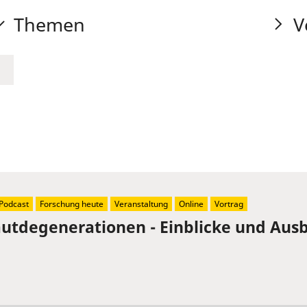
Themen
V
Podcast
Forschung heute
Veranstaltung
Online
Vortrag
tdegenerationen - Einblicke und Ausb