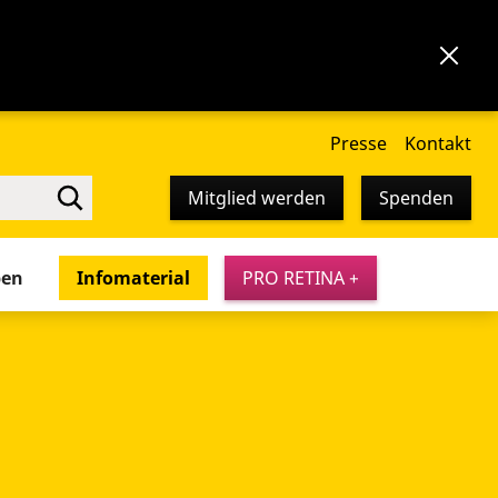
Presse
Kontakt
Mitglied werden
Spenden
pen
Infomaterial
PRO RETINA +