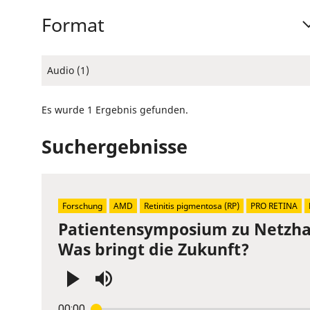
Format
Audio (1)
Es wurde 1 Ergebnis gefunden.
Suchergebnisse
Forschung
AMD
Retinitis pigmentosa (RP)
PRO RETINA
Patientensymposium zu Netzhau
Was bringt die Zukunft?
Press
00:00