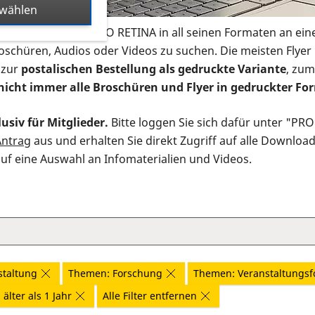
swählen
s Infomaterial der PRO RETINA in all seinen Formaten an ein
roschüren, Audios oder Videos zu suchen. Die meisten Flye
 zur
postalischen Bestellung als gedruckte Variante
, zum
nicht immer alle Broschüren und Flyer in gedruckter For
usiv für Mitglieder.
Bitte loggen Sie sich dafür unter "PR
Antrag
aus und erhalten Sie direkt Zugriff auf alle Downloa
auf eine Auswahl an Infomaterialien und Videos.
staltung
Themen: Forschung
Themen: Veranstaltungsf
älter als 1 Jahr
Alle Filter entfernen