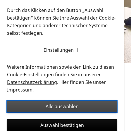
Vorlesen
Durch das Klicken auf den Button „Auswahl
bestätigen“ können Sie Ihre Auswahl der Cookie-
Alle Infomaterialien in verschiedenen
Kategorien und anderer technischer Systeme
Formaten an einem Ort
selbst festlegen.
Sie möchten wissen, wie Sie nach Infonmaterial
suchen und dieses bestellen bzw. herunterladen
Einstellungen
können? Schauen Sie sich die
Erklärvideos zum
Thema Infomaterial auf der PRO RETINA-Website
Weitere Informationen sowie den Link zu diesen
für blinde und sehbehinderte Menschen an.
Cookie-Einstellungen finden Sie in unserer
Datenschutzerklärung
. Hier finden Sie unser
Auf dieser Seite finden Sie sämtliches Infomaterial
Impressum
.
der PRO RETINA in all seinen Formaten an einem
Ort. Nutzen Sie den Formatfilter, um ausschließlich
Alle auswählen
nach Flyern und Broschüren, Audios oder Videos zu
suchen. Die meisten Flyer und Broschüren werden in
Auswahl bestätigen
verschiedenen Formaten angeboten: zur