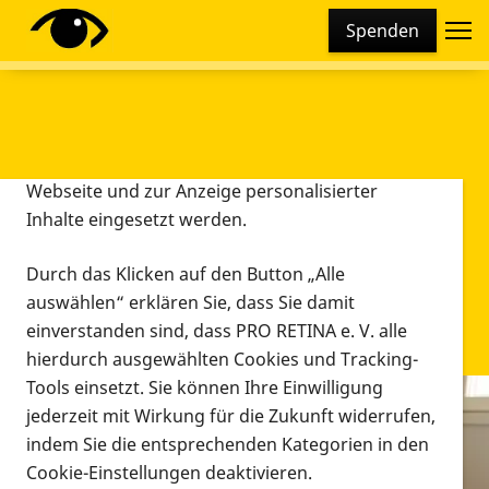
Cookie-Einstellungen
Spenden
Diese Webseite setzt verschiedene Cookies und
Tracking-Tools ein. Dies beinhaltet Cookies und
Tracking-Tools, die für den Betrieb der Webseite
technisch notwendig sind, die zu statistischen
Zwecken sowie zur besseren Bedienbarkeit der
Webseite und zur Anzeige personalisierter
Inhalte eingesetzt werden.
Durch das Klicken auf den Button „Alle
auswählen“ erklären Sie, dass Sie damit
einverstanden sind, dass PRO RETINA e. V. alle
hierdurch ausgewählten Cookies und Tracking-
Tools einsetzt. Sie können Ihre Einwilligung
jederzeit mit Wirkung für die Zukunft widerrufen,
Infomaterial
indem Sie die entsprechenden Kategorien in den
Infomaterial
Cookie-Einstellungen deaktivieren.