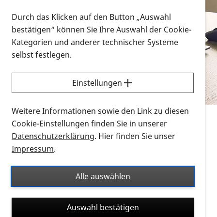
Vorlesen
Durch das Klicken auf den Button „Auswahl
bestätigen“ können Sie Ihre Auswahl der Cookie-
Alle Infomaterialien in verschiedenen
Kategorien und anderer technischer Systeme
Formaten an einem Ort
selbst festlegen.
Sie möchten wissen, wie Sie nach Infonmaterial
suchen und dieses bestellen bzw. herunterladen
Einstellungen
können? Schauen Sie sich die
Erklärvideos zum
Thema Infomaterial auf der PRO RETINA-Website
Weitere Informationen sowie den Link zu diesen
für blinde und sehbehinderte Menschen an.
Cookie-Einstellungen finden Sie in unserer
Datenschutzerklärung
. Hier finden Sie unser
Auf dieser Seite finden Sie sämtliches Infomaterial
Impressum
.
der PRO RETINA in all seinen Formaten an einem
Ort. Nutzen Sie den Formatfilter, um ausschließlich
Alle auswählen
nach Flyern und Broschüren, Audios oder Videos zu
suchen. Die meisten Flyer und Broschüren werden in
Auswahl bestätigen
verschiedenen Formaten angeboten: zur