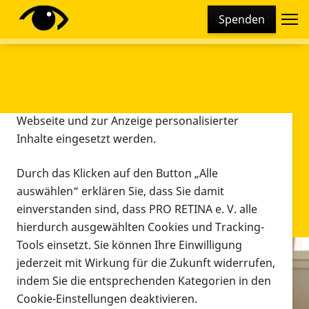
Cookie-Einstellungen
Spenden
Diese Webseite setzt verschiedene Cookies und
Tracking-Tools ein. Dies beinhaltet Cookies und
Tracking-Tools, die für den Betrieb der Webseite
technisch notwendig sind, die zu statistischen
Zwecken sowie zur besseren Bedienbarkeit der
Webseite und zur Anzeige personalisierter
Inhalte eingesetzt werden.
Durch das Klicken auf den Button „Alle
auswählen“ erklären Sie, dass Sie damit
einverstanden sind, dass PRO RETINA e. V. alle
hierdurch ausgewählten Cookies und Tracking-
Tools einsetzt. Sie können Ihre Einwilligung
jederzeit mit Wirkung für die Zukunft widerrufen,
Infomaterial
indem Sie die entsprechenden Kategorien in den
Infomaterial
Cookie-Einstellungen deaktivieren.