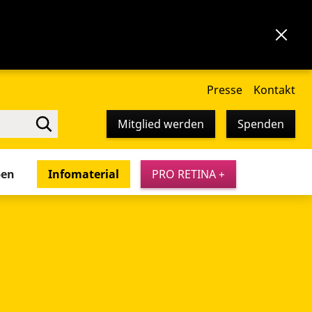
Presse
Kontakt
Mitglied werden
Spenden
pen
Infomaterial
PRO RETINA +