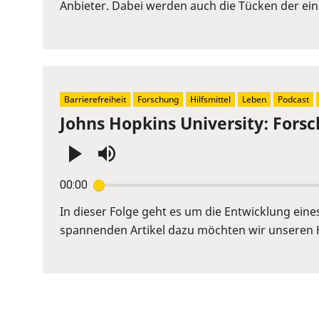
Space
Anbieter. Dabei werden auch die Tücken der einz
to
show
volume
slider.
Barrierefreiheit
Forschung
Hilfsmittel
Leben
Podcast
Johns Hopkins University: Fors
Press
00:00
Enter
or
In dieser Folge geht es um die Entwicklung ein
Space
spannenden Artikel dazu möchten wir unseren 
to
show
volume
slider.