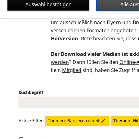
Auswahl bestätigen
Alle au
Auf dieser Seite finden Sie sämtliche
um ausschließlich nach Flyern und B
verschiedenen Formaten angeboten:
Hörversion.
Bitte beachten Sie, dass
Der Download vieler Medien ist exkl
werden
? Dann füllen Sie den
Online-
kein
Mitglied
sind, haben Sie Zugriff 
Suchbegriff
Aktive Filter:
Themen: Barrierefreiheit
Themen: Hil