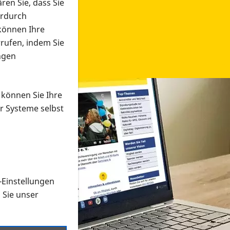
ren Sie, dass Sie
erdurch
 können Ihre
rrufen, indem Sie
ngen
 können Sie Ihre
r Systeme selbst
-Einstellungen
 in verschiedenen Formaten an e
n Sie unser
onmaterial suchen und dieses bestellen bzw. herunterladen
al auf der PRO RETINA-Website für blinde und sehbehi