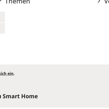
Themen
V
sich ein
.
u Smart Home