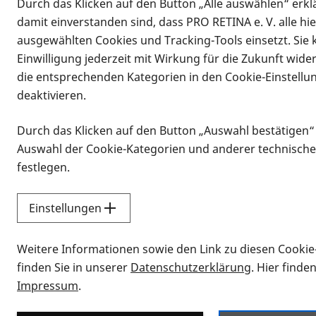
Durch das Klicken auf den Button „Alle auswählen“ erklä
damit einverstanden sind, dass PRO RETINA e. V. alle hi
ausgewählten Cookies und Tracking-Tools einsetzt. Sie
Einwilligung jederzeit mit Wirkung für die Zukunft wide
die entsprechenden Kategorien in den Cookie-Einstellu
deaktivieren.
Durch das Klicken auf den Button „Auswahl bestätigen“
Infomaterial
Auswahl der Cookie-Kategorien und anderer technische
Infomaterial
festlegen.
Einstellungen
Vorlesen
Weitere Informationen sowie den Link zu diesen Cookie
Alle Infomaterialien
finden Sie in unserer
Datenschutzerklärung
. Hier finde
Impressum
.
Sie möchten wissen, wie Sie nach Inf
Erklärvideos zum Thema Infomateri