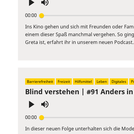
Press
00:00
Enter
or
Ins Kino gehen und sich mit Freunden oder Fami
Space
einem dieser Spaß manchmal vergehen. So ging es
to
Greta ist, erfahrt ihr in unserem neuen Podcas
show
volume
slider.
Barrierefreiheit
Freizeit
Hilfsmittel
Leben
Digitales
P
Blind verstehen | #91 Anders i
Press
00:00
Enter
or
In dieser neuen Folge unterhalten sich die Mod