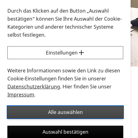
Vorlesen
Durch das Klicken auf den Button „Auswahl
bestätigen“ können Sie Ihre Auswahl der Cookie-
Alle Infomaterialien in verschiedenen
Kategorien und anderer technischer Systeme
Formaten an einem Ort
selbst festlegen.
Sie möchten wissen, wie Sie nach Infonmaterial
suchen und dieses bestellen bzw. herunterladen
Einstellungen
können? Schauen Sie sich die
Erklärvideos zum
Thema Infomaterial auf der PRO RETINA-Website
Weitere Informationen sowie den Link zu diesen
für blinde und sehbehinderte Menschen an.
Cookie-Einstellungen finden Sie in unserer
Datenschutzerklärung
. Hier finden Sie unser
Auf dieser Seite finden Sie sämtliches Infomaterial
Impressum
.
der PRO RETINA in all seinen Formaten an einem
Ort. Nutzen Sie den Formatfilter, um ausschließlich
Alle auswählen
nach Flyern und Broschüren, Audios oder Videos zu
suchen. Die meisten Flyer und Broschüren werden in
Auswahl bestätigen
verschiedenen Formaten angeboten: zur