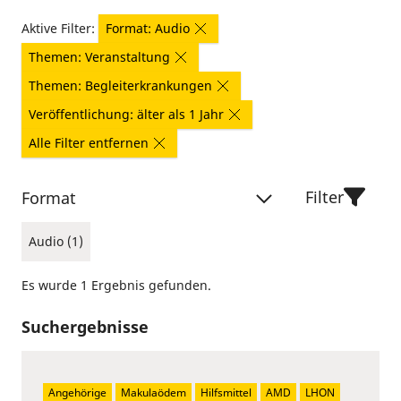
Aktive Filter:
Format: Audio
Themen: Veranstaltung
Themen: Begleiterkrankungen
Veröffentlichung: älter als 1 Jahr
Alle Filter entfernen
Filter
Format
Audio (1)
Es wurde 1 Ergebnis gefunden.
Suchergebnisse
Angehörige
Makulaödem
Hilfsmittel
AMD
LHON