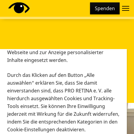
Cookie-Einstellungen
Spenden
Diese Webseite setzt verschiedene Cookies und
Tracking-Tools ein. Dies beinhaltet Cookies und
Tracking-Tools, die für den Betrieb der Webseite
technisch notwendig sind, die zu statistischen
Zwecken sowie zur besseren Bedienbarkeit der
Webseite und zur Anzeige personalisierter
Inhalte eingesetzt werden.
Durch das Klicken auf den Button „Alle
auswählen“ erklären Sie, dass Sie damit
einverstanden sind, dass PRO RETINA e. V. alle
hierdurch ausgewählten Cookies und Tracking-
Tools einsetzt. Sie können Ihre Einwilligung
jederzeit mit Wirkung für die Zukunft widerrufen,
Infomaterial
indem Sie die entsprechenden Kategorien in den
Infomaterial
Cookie-Einstellungen deaktivieren.