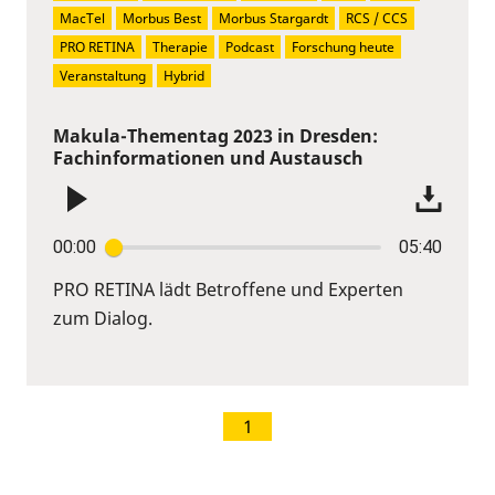
MacTel
Morbus Best
Morbus Stargardt
RCS / CCS
PRO RETINA
Therapie
Podcast
Forschung heute
Veranstaltung
Hybrid
Makula-Thementag 2023 in Dresden:
Fachinformationen und Austausch
00:00
05:40
PRO RETINA lädt Betroffene und Experten
zum Dialog.
1