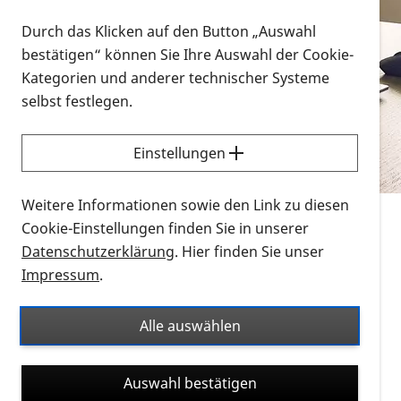
Vorlesen
Durch das Klicken auf den Button „Auswahl
bestätigen“ können Sie Ihre Auswahl der Cookie-
Alle Infomaterialien in verschiedenen
Kategorien und anderer technischer Systeme
Formaten an einem Ort
selbst festlegen.
Sie möchten wissen, wie Sie nach Infonmaterial
suchen und dieses bestellen bzw. herunterladen
Einstellungen
können? Schauen Sie sich die
Erklärvideos zum
Thema Infomaterial auf der PRO RETINA-Website
Weitere Informationen sowie den Link zu diesen
für blinde und sehbehinderte Menschen an.
Cookie-Einstellungen finden Sie in unserer
Datenschutzerklärung
. Hier finden Sie unser
Auf dieser Seite finden Sie sämtliches Infomaterial
Impressum
.
der PRO RETINA in all seinen Formaten an einem
Ort. Nutzen Sie den Formatfilter, um ausschließlich
Alle auswählen
nach Flyern und Broschüren, Audios oder Videos zu
suchen. Die meisten Flyer und Broschüren werden in
Auswahl bestätigen
verschiedenen Formaten angeboten: zur