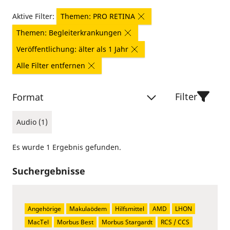
Aktive Filter:
Themen: PRO RETINA
Themen: Begleiterkrankungen
Veröffentlichung: älter als 1 Jahr
Alle Filter entfernen
Filter
Format
Audio (1)
Es wurde 1 Ergebnis gefunden.
Suchergebnisse
Angehörige
Makulaödem
Hilfsmittel
AMD
LHON
MacTel
Morbus Best
Morbus Stargardt
RCS / CCS