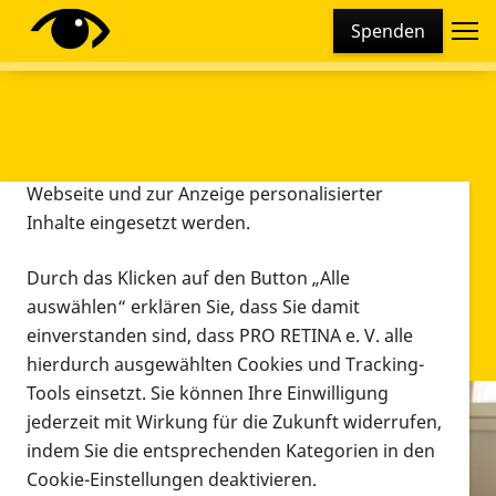
Cookie-Einstellungen
Spenden
Diese Webseite setzt verschiedene Cookies und
Tracking-Tools ein. Dies beinhaltet Cookies und
Tracking-Tools, die für den Betrieb der Webseite
technisch notwendig sind, die zu statistischen
Zwecken sowie zur besseren Bedienbarkeit der
Webseite und zur Anzeige personalisierter
Inhalte eingesetzt werden.
Durch das Klicken auf den Button „Alle
auswählen“ erklären Sie, dass Sie damit
einverstanden sind, dass PRO RETINA e. V. alle
hierdurch ausgewählten Cookies und Tracking-
Tools einsetzt. Sie können Ihre Einwilligung
jederzeit mit Wirkung für die Zukunft widerrufen,
Infomaterial
indem Sie die entsprechenden Kategorien in den
Infomaterial
Cookie-Einstellungen deaktivieren.