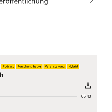
eröffentlichung
Podcast
Forschung heute
Veranstaltung
Hybrid
ch
05:40