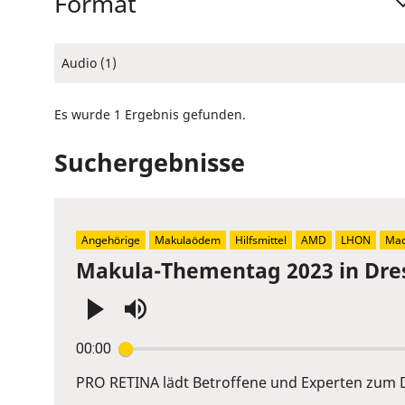
Format
Audio (1)
Es wurde 1 Ergebnis gefunden.
Suchergebnisse
Angehörige
Makulaödem
Hilfsmittel
AMD
LHON
Mac
Makula-Thementag 2023 in Dre
Press
00:00
Enter
or
PRO RETINA lädt Betroffene und Experten zum D
Space