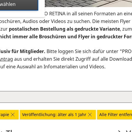
swählen
s Infomaterial der PRO RETINA in all seinen Formaten an ein
roschüren, Audios oder Videos zu suchen. Die meisten Flye
 zur
postalischen Bestellung als gedruckte Variante
, zum
nicht immer alle Broschüren und Flyer in gedruckter For
usiv für Mitglieder.
Bitte loggen Sie sich dafür unter "PR
Antrag
aus und erhalten Sie direkt Zugriff auf alle Downloa
auf eine Auswahl an Infomaterialien und Videos.
rapie
Veröffentlichung: älter als 1 Jahr
Alle Filter entfe