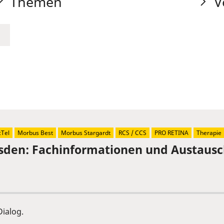
Themen
V
Tel
Morbus Best
Morbus Stargardt
RCS / CCS
PRO RETINA
Therapie
sden: Fachinformationen und Austaus
ialog.