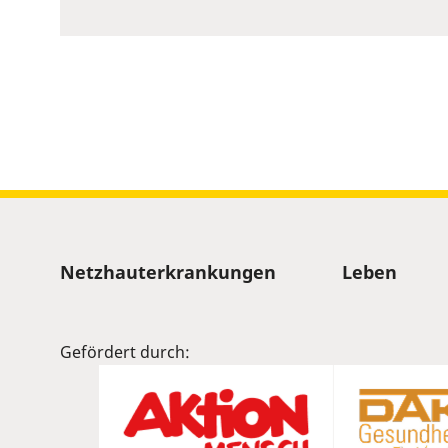
to
show
volume
slider.
Sitemap
Netzhauterkrankungen
Leben
Gefördert durch: