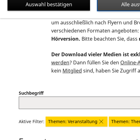
Auswahl bestätigen
Alle au
Auf dieser Seite finden Sie sämtliche
um ausschließlich nach Flyern und B
verschiedenen Formaten angeboten:
Hörversion.
Bitte beachten Sie, dass
Der Download vieler Medien ist exkl
werden
? Dann füllen Sie den
Online-
kein
Mitglied
sind, haben Sie Zugriff 
Suchbegriff
Aktive Filter:
Themen: Veranstaltung
Themen: The