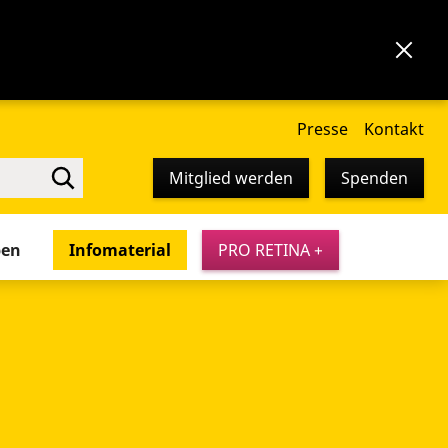
Presse
Kontakt
Mitglied werden
Spenden
pen
Infomaterial
PRO RETINA +