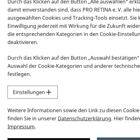
Durch das Klicken auf den Button „Alle auswählen“ erklä
damit einverstanden sind, dass PRO RETINA e. V. alle hi
ausgewählten Cookies und Tracking-Tools einsetzt. Sie
Einwilligung jederzeit mit Wirkung für die Zukunft wide
die entsprechenden Kategorien in den Cookie-Einstellu
deaktivieren.
Durch das Klicken auf den Button „Auswahl bestätigen“
Infomaterial
Auswahl der Cookie-Kategorien und anderer technische
Infomaterial
festlegen.
Einstellungen
Vorlesen
Weitere Informationen sowie den Link zu diesen Cookie
Alle Infomaterialien
finden Sie in unserer
Datenschutzerklärung
. Hier finde
Impressum
.
Sie möchten wissen, wie Sie nach Inf
Erklärvideos zum Thema Infomateri