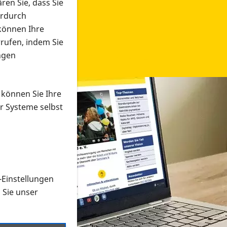
ren Sie, dass Sie
erdurch
 können Ihre
rrufen, indem Sie
ngen
 können Sie Ihre
r Systeme selbst
-Einstellungen
 in verschiedenen Formaten an e
n Sie unser
onmaterial suchen und dieses bestellen bzw. herunterladen
al auf der PRO RETINA-Website für blinde und sehbehi