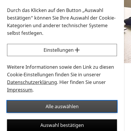
Vorlesen
Durch das Klicken auf den Button „Auswahl
bestätigen“ können Sie Ihre Auswahl der Cookie-
Alle Infomaterialien in verschiedenen
Kategorien und anderer technischer Systeme
Formaten an einem Ort
selbst festlegen.
Sie möchten wissen, wie Sie nach Infonmaterial
suchen und dieses bestellen bzw. herunterladen
Einstellungen
können? Schauen Sie sich die
Erklärvideos zum
Thema Infomaterial auf der PRO RETINA-Website
Weitere Informationen sowie den Link zu diesen
für blinde und sehbehinderte Menschen an.
Cookie-Einstellungen finden Sie in unserer
Datenschutzerklärung
. Hier finden Sie unser
Auf dieser Seite finden Sie sämtliches Infomaterial
Impressum
.
der PRO RETINA in all seinen Formaten an einem
Ort. Nutzen Sie den Formatfilter, um ausschließlich
Alle auswählen
nach Flyern und Broschüren, Audios oder Videos zu
suchen. Die meisten Flyer und Broschüren werden in
Auswahl bestätigen
verschiedenen Formaten angeboten: zur