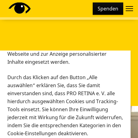
Cookie-Einstellungen
Spenden
Diese Webseite setzt verschiedene Cookies und
Tracking-Tools ein. Dies beinhaltet Cookies und
Tracking-Tools, die für den Betrieb der Webseite
technisch notwendig sind, die zu statistischen
Zwecken sowie zur besseren Bedienbarkeit der
Webseite und zur Anzeige personalisierter
Inhalte eingesetzt werden.
Durch das Klicken auf den Button „Alle
auswählen“ erklären Sie, dass Sie damit
einverstanden sind, dass PRO RETINA e. V. alle
hierdurch ausgewählten Cookies und Tracking-
Tools einsetzt. Sie können Ihre Einwilligung
jederzeit mit Wirkung für die Zukunft widerrufen,
Infomaterial
indem Sie die entsprechenden Kategorien in den
Infomaterial
Cookie-Einstellungen deaktivieren.