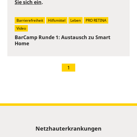
Sie sich ein
.
Barrierefreiheit
Hilfsmittel
Leben
PRO RETINA
Video
BarCamp Runde 1: Austausch zu Smart
Home
1
Sitemap
Netzhauterkrankungen