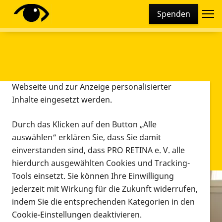
Cookie-Einstellungen
Spenden
Diese Webseite setzt verschiedene Cookies und
Tracking-Tools ein. Dies beinhaltet Cookies und
Tracking-Tools, die für den Betrieb der Webseite
technisch notwendig sind, die zu statistischen
Zwecken sowie zur besseren Bedienbarkeit der
Webseite und zur Anzeige personalisierter
Inhalte eingesetzt werden.
Durch das Klicken auf den Button „Alle
auswählen“ erklären Sie, dass Sie damit
einverstanden sind, dass PRO RETINA e. V. alle
hierdurch ausgewählten Cookies und Tracking-
Tools einsetzt. Sie können Ihre Einwilligung
jederzeit mit Wirkung für die Zukunft widerrufen,
Infomaterial
indem Sie die entsprechenden Kategorien in den
Infomaterial
Cookie-Einstellungen deaktivieren.