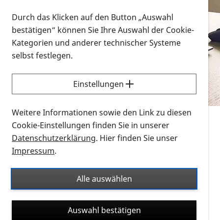
Vorlesen
Durch das Klicken auf den Button „Auswahl
bestätigen“ können Sie Ihre Auswahl der Cookie-
Alle Infomaterialien in verschiedenen
Kategorien und anderer technischer Systeme
Formaten an einem Ort
selbst festlegen.
Sie möchten wissen, wie Sie nach Infonmaterial
suchen und dieses bestellen bzw. herunterladen
Einstellungen
können? Schauen Sie sich die
Erklärvideos zum
Thema Infomaterial auf der PRO RETINA-Website
Weitere Informationen sowie den Link zu diesen
für blinde und sehbehinderte Menschen an.
Cookie-Einstellungen finden Sie in unserer
Datenschutzerklärung
. Hier finden Sie unser
Auf dieser Seite finden Sie sämtliches Infomaterial
Impressum
.
der PRO RETINA in all seinen Formaten an einem
Ort. Nutzen Sie den Formatfilter, um ausschließlich
Alle auswählen
nach Flyern und Broschüren, Audios oder Videos zu
suchen. Die meisten Flyer und Broschüren werden in
Auswahl bestätigen
verschiedenen Formaten angeboten: zur