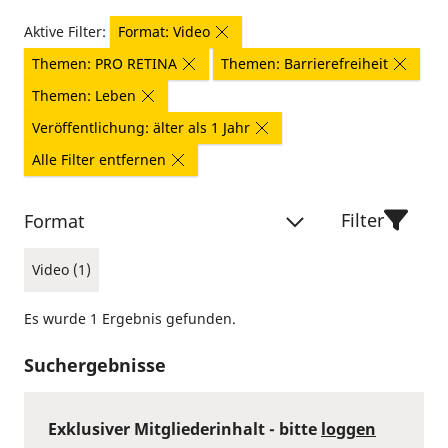
Aktive Filter:
Format: Video
Themen: PRO RETINA
Themen: Barrierefreiheit
Themen: Leben
Veröffentlichung: älter als 1 Jahr
Alle Filter entfernen
Filter
Format
Video (1)
Es wurde 1 Ergebnis gefunden.
Suchergebnisse
Exklusiver Mitgliederinhalt - bitte
loggen