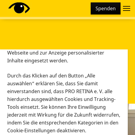
Cookie-Einstellungen
Spenden
Diese Webseite setzt verschiedene Cookies und
Tracking-Tools ein. Dies beinhaltet Cookies und
Tracking-Tools, die für den Betrieb der Webseite
technisch notwendig sind, die zu statistischen
Zwecken sowie zur besseren Bedienbarkeit der
Webseite und zur Anzeige personalisierter
Inhalte eingesetzt werden.
Durch das Klicken auf den Button „Alle
auswählen“ erklären Sie, dass Sie damit
einverstanden sind, dass PRO RETINA e. V. alle
hierdurch ausgewählten Cookies und Tracking-
Tools einsetzt. Sie können Ihre Einwilligung
jederzeit mit Wirkung für die Zukunft widerrufen,
Infomaterial
indem Sie die entsprechenden Kategorien in den
Infomaterial
Cookie-Einstellungen deaktivieren.