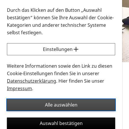
Vorlesen
Durch das Klicken auf den Button „Auswahl
bestätigen“ können Sie Ihre Auswahl der Cookie-
Alle Infomaterialien in verschiedenen
Kategorien und anderer technischer Systeme
Formaten an einem Ort
selbst festlegen.
Sie möchten wissen, wie Sie nach Infonmaterial
suchen und dieses bestellen bzw. herunterladen
Einstellungen
können? Schauen Sie sich die
Erklärvideos zum
Thema Infomaterial auf der PRO RETINA-Website
Weitere Informationen sowie den Link zu diesen
für blinde und sehbehinderte Menschen an.
Cookie-Einstellungen finden Sie in unserer
Datenschutzerklärung
. Hier finden Sie unser
Auf dieser Seite finden Sie sämtliches Infomaterial
Impressum
.
der PRO RETINA in all seinen Formaten an einem
Ort. Nutzen Sie den Formatfilter, um ausschließlich
Alle auswählen
nach Flyern und Broschüren, Audios oder Videos zu
suchen. Die meisten Flyer und Broschüren werden in
Auswahl bestätigen
verschiedenen Formaten angeboten: zur