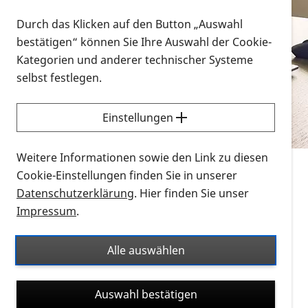
Vorlesen
Durch das Klicken auf den Button „Auswahl
bestätigen“ können Sie Ihre Auswahl der Cookie-
Alle Infomaterialien in verschiedenen
Kategorien und anderer technischer Systeme
Formaten an einem Ort
selbst festlegen.
Sie möchten wissen, wie Sie nach Infonmaterial
suchen und dieses bestellen bzw. herunterladen
Einstellungen
können? Schauen Sie sich die
Erklärvideos zum
Thema Infomaterial auf der PRO RETINA-Website
Weitere Informationen sowie den Link zu diesen
für blinde und sehbehinderte Menschen an.
Cookie-Einstellungen finden Sie in unserer
Datenschutzerklärung
. Hier finden Sie unser
Auf dieser Seite finden Sie sämtliches Infomaterial
Impressum
.
der PRO RETINA in all seinen Formaten an einem
Ort. Nutzen Sie den Formatfilter, um ausschließlich
Alle auswählen
nach Flyern und Broschüren, Audios oder Videos zu
suchen. Die meisten Flyer und Broschüren werden in
Auswahl bestätigen
verschiedenen Formaten angeboten: zur