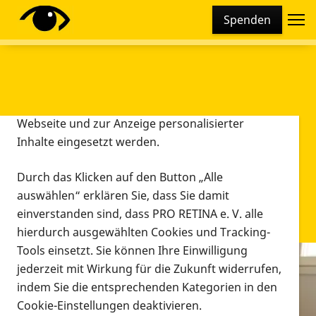
Cookie-Einstellungen
Spenden
Diese Webseite setzt verschiedene Cookies und
Tracking-Tools ein. Dies beinhaltet Cookies und
Tracking-Tools, die für den Betrieb der Webseite
technisch notwendig sind, die zu statistischen
Zwecken sowie zur besseren Bedienbarkeit der
Webseite und zur Anzeige personalisierter
Inhalte eingesetzt werden.
Durch das Klicken auf den Button „Alle
auswählen“ erklären Sie, dass Sie damit
einverstanden sind, dass PRO RETINA e. V. alle
hierdurch ausgewählten Cookies und Tracking-
Tools einsetzt. Sie können Ihre Einwilligung
jederzeit mit Wirkung für die Zukunft widerrufen,
Infomaterial
indem Sie die entsprechenden Kategorien in den
Infomaterial
Cookie-Einstellungen deaktivieren.