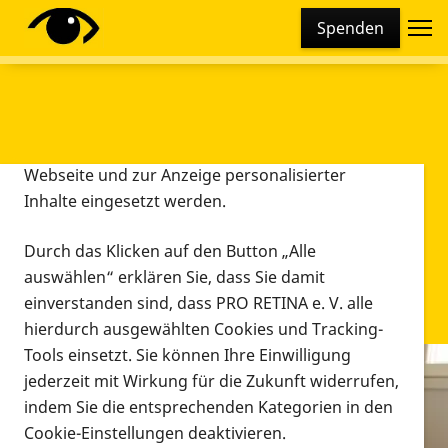
Cookie-Einstellungen
Spenden
Diese Webseite setzt verschiedene Cookies und
Tracking-Tools ein. Dies beinhaltet Cookies und
Tracking-Tools, die für den Betrieb der Webseite
technisch notwendig sind, die zu statistischen
Zwecken sowie zur besseren Bedienbarkeit der
Webseite und zur Anzeige personalisierter
Inhalte eingesetzt werden.
Durch das Klicken auf den Button „Alle
auswählen“ erklären Sie, dass Sie damit
einverstanden sind, dass PRO RETINA e. V. alle
hierdurch ausgewählten Cookies und Tracking-
Tools einsetzt. Sie können Ihre Einwilligung
jederzeit mit Wirkung für die Zukunft widerrufen,
Infomaterial
indem Sie die entsprechenden Kategorien in den
Infomaterial
Cookie-Einstellungen deaktivieren.