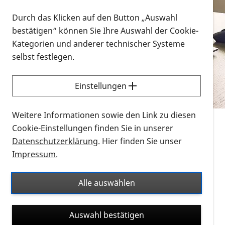
Vorlesen
Durch das Klicken auf den Button „Auswahl
bestätigen“ können Sie Ihre Auswahl der Cookie-
Alle Infomaterialien in verschiedenen
Kategorien und anderer technischer Systeme
Formaten an einem Ort
selbst festlegen.
Sie möchten wissen, wie Sie nach Infonmaterial
suchen und dieses bestellen bzw. herunterladen
Einstellungen
können? Schauen Sie sich die
Erklärvideos zum
Thema Infomaterial auf der PRO RETINA-Website
Weitere Informationen sowie den Link zu diesen
für blinde und sehbehinderte Menschen an.
Cookie-Einstellungen finden Sie in unserer
Datenschutzerklärung
. Hier finden Sie unser
Auf dieser Seite finden Sie sämtliches Infomaterial
Impressum
.
der PRO RETINA in all seinen Formaten an einem
Ort. Nutzen Sie den Formatfilter, um ausschließlich
Alle auswählen
nach Flyern und Broschüren, Audios oder Videos zu
suchen. Die meisten Flyer und Broschüren werden in
Auswahl bestätigen
verschiedenen Formaten angeboten: zur