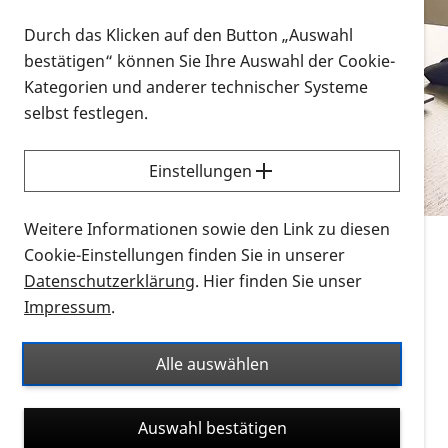
Vorlesen
Durch das Klicken auf den Button „Auswahl
bestätigen“ können Sie Ihre Auswahl der Cookie-
Alle Infomaterialien in verschiedenen
Kategorien und anderer technischer Systeme
Formaten an einem Ort
selbst festlegen.
Sie möchten wissen, wie Sie nach Infonmaterial
suchen und dieses bestellen bzw. herunterladen
Einstellungen
können? Schauen Sie sich die
Erklärvideos zum
Thema Infomaterial auf der PRO RETINA-Website
Weitere Informationen sowie den Link zu diesen
für blinde und sehbehinderte Menschen an.
Cookie-Einstellungen finden Sie in unserer
Datenschutzerklärung
. Hier finden Sie unser
Auf dieser Seite finden Sie sämtliches Infomaterial
Impressum
.
der PRO RETINA in all seinen Formaten an einem
Ort. Nutzen Sie den Formatfilter, um ausschließlich
Alle auswählen
nach Flyern und Broschüren, Audios oder Videos zu
suchen. Die meisten Flyer und Broschüren werden in
Auswahl bestätigen
verschiedenen Formaten angeboten: zur