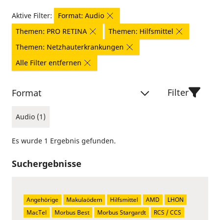
Aktive Filter:
Format: Audio
Themen: PRO RETINA
Themen: Hilfsmittel
Themen: Netzhauterkrankungen
Alle Filter entfernen
Filter
Format
Audio (1)
Es wurde 1 Ergebnis gefunden.
Suchergebnisse
Angehörige
Makulaödem
Hilfsmittel
AMD
LHON
MacTel
Morbus Best
Morbus Stargardt
RCS / CCS