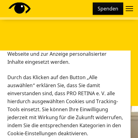
Cookie-Einstellungen
Spenden
Diese Webseite setzt verschiedene Cookies und
Tracking-Tools ein. Dies beinhaltet Cookies und
Tracking-Tools, die für den Betrieb der Webseite
technisch notwendig sind, die zu statistischen
Zwecken sowie zur besseren Bedienbarkeit der
Webseite und zur Anzeige personalisierter
Inhalte eingesetzt werden.
Durch das Klicken auf den Button „Alle
auswählen“ erklären Sie, dass Sie damit
einverstanden sind, dass PRO RETINA e. V. alle
hierdurch ausgewählten Cookies und Tracking-
Tools einsetzt. Sie können Ihre Einwilligung
jederzeit mit Wirkung für die Zukunft widerrufen,
Infomaterial
indem Sie die entsprechenden Kategorien in den
Infomaterial
Cookie-Einstellungen deaktivieren.