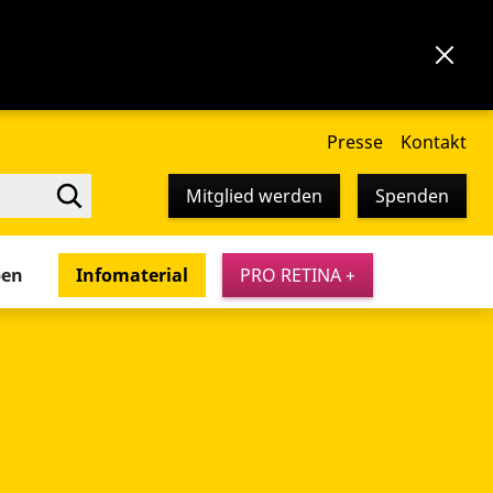
Presse
Kontakt
Mitglied werden
Spenden
pen
Infomaterial
PRO RETINA +