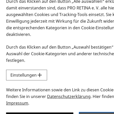
Durch das Klicken auf den Button „Alle auswählen“ erklä
damit einverstanden sind, dass PRO RETINA e. V. alle hi
ausgewählten Cookies und Tracking-Tools einsetzt. Sie
Einwilligung jederzeit mit Wirkung für die Zukunft wide
die entsprechenden Kategorien in den Cookie-Einstellu
deaktivieren.
Durch das Klicken auf den Button „Auswahl bestätigen“
Infomaterial
Auswahl der Cookie-Kategorien und anderer technische
Infomaterial
festlegen.
Einstellungen
Vorlesen
Weitere Informationen sowie den Link zu diesen Cookie
Alle Infomaterialien
finden Sie in unserer
Datenschutzerklärung
. Hier finde
Impressum
.
Sie möchten wissen, wie Sie nach Inf
Erklärvideos zum Thema Infomateri