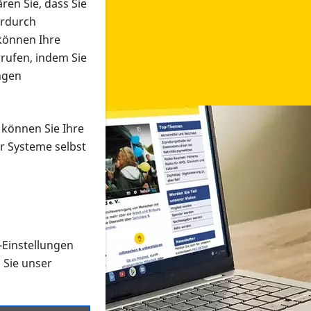
ren Sie, dass Sie
erdurch
 können Ihre
rrufen, indem Sie
ngen
 können Sie Ihre
r Systeme selbst
-Einstellungen
 in verschiedenen Formaten an e
n Sie unser
onmaterial suchen und dieses bestellen bzw. herunterladen
al auf der PRO RETINA-Website für blinde und sehbehi