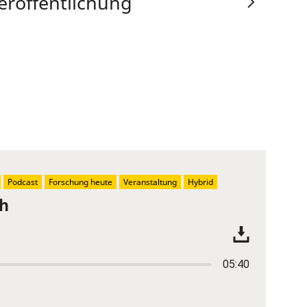
eröffentlichung
Podcast
Forschung heute
Veranstaltung
Hybrid
ch
05:40