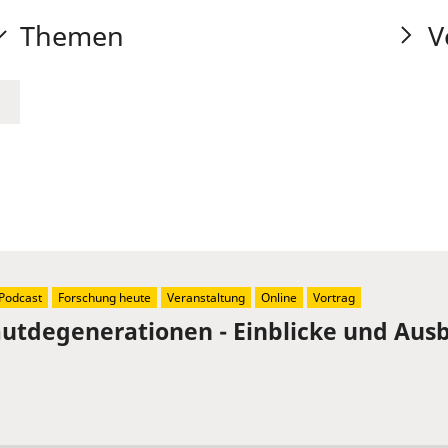
Themen
V
Podcast
Forschung heute
Veranstaltung
Online
Vortrag
tdegenerationen - Einblicke und Ausb