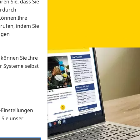
ren Sie, dass Sie
erdurch
 können Ihre
rrufen, indem Sie
ngen
 können Sie Ihre
r Systeme selbst
-Einstellungen
 in verschiedenen Formaten an e
n Sie unser
onmaterial suchen und dieses bestellen bzw. herunterladen
al auf der PRO RETINA-Website für blinde und sehbehi