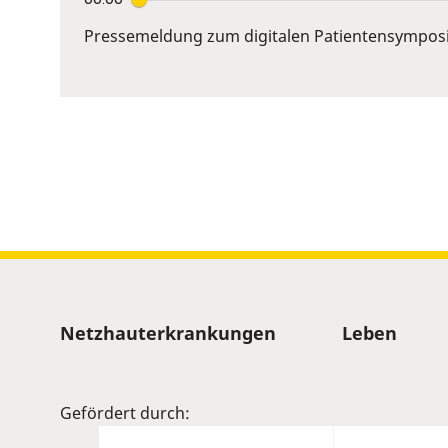
Enter
or
Pressemeldung zum digitalen Patientensympos
Space
to
show
volume
slider.
Sitemap
Netzhauterkrankungen
Leben
Gefördert durch: