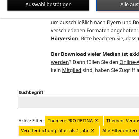
Auswahl bestätigen
Alle au
Auf dieser Seite finden Sie sämtliche
um ausschließlich nach Flyern und B
verschiedenen Formaten angeboten:
Hörversion.
Bitte beachten Sie, dass
Der Download vieler Medien ist exkl
werden
? Dann füllen Sie den
Online-
kein
Mitglied
sind, haben Sie Zugriff 
Suchbegriff
Aktive Filter:
Themen: PRO RETINA
Themen: Veran
Veröffentlichung: älter als 1 Jahr
Alle Filter entfer