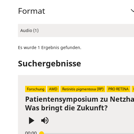
Format
Audio (1)
Es wurde 1 Ergebnis gefunden.
Suchergebnisse
Forschung
AMD
Retinitis pigmentosa (RP)
PRO RETINA
Patientensymposium zu Netzhau
Was bringt die Zukunft?
Press
00:00