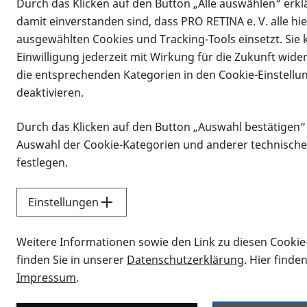
Durch das Klicken auf den Button „Alle auswählen“ erklä
damit einverstanden sind, dass PRO RETINA e. V. alle hi
ausgewählten Cookies und Tracking-Tools einsetzt. Sie
Einwilligung jederzeit mit Wirkung für die Zukunft wide
die entsprechenden Kategorien in den Cookie-Einstellu
deaktivieren.
Durch das Klicken auf den Button „Auswahl bestätigen“
Infomaterial
Auswahl der Cookie-Kategorien und anderer technische
Infomaterial
festlegen.
Einstellungen
Vorlesen
Weitere Informationen sowie den Link zu diesen Cookie
Alle Infomaterialien
finden Sie in unserer
Datenschutzerklärung
. Hier finde
Impressum
.
Sie möchten wissen, wie Sie nach Inf
Erklärvideos zum Thema Infomateri