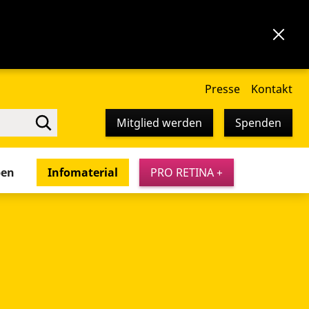
Presse
Kontakt
Mitglied werden
Spenden
pen
Infomaterial
PRO RETINA +