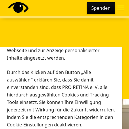
Cookie-Einstellungen
Spenden
Diese Webseite setzt verschiedene Cookies und
Tracking-Tools ein. Dies beinhaltet Cookies und
Tracking-Tools, die für den Betrieb der Webseite
technisch notwendig sind, die zu statistischen
Zwecken sowie zur besseren Bedienbarkeit der
Webseite und zur Anzeige personalisierter
Inhalte eingesetzt werden.
Durch das Klicken auf den Button „Alle
auswählen“ erklären Sie, dass Sie damit
einverstanden sind, dass PRO RETINA e. V. alle
hierdurch ausgewählten Cookies und Tracking-
Tools einsetzt. Sie können Ihre Einwilligung
jederzeit mit Wirkung für die Zukunft widerrufen,
Infomaterial
indem Sie die entsprechenden Kategorien in den
Infomaterial
Cookie-Einstellungen deaktivieren.