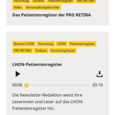
Forschung
Genetik
Patientenregister
PRO RETINA
Video
Veranstaltungsberichte
Das Patientenregister der PRO RETINA
Bereich LHON
Forschung
LHON
Patientenregister
PRO RETINA
Podcast
Forschung heute
LHON-Patientenregister
00:00
03:15
Die Newsletter-Redaktion weist ihre
Leserinnen und Leser auf das LHON-
Patientenregister hin.