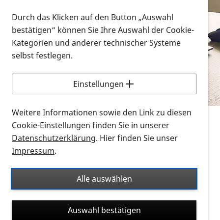
Vorlesen
Durch das Klicken auf den Button „Auswahl
bestätigen“ können Sie Ihre Auswahl der Cookie-
Alle Infomaterialien in verschiedenen
Kategorien und anderer technischer Systeme
Formaten an einem Ort
selbst festlegen.
Sie möchten wissen, wie Sie nach Infonmaterial
suchen und dieses bestellen bzw. herunterladen
Einstellungen
können? Schauen Sie sich die
Erklärvideos zum
Thema Infomaterial auf der PRO RETINA-Website
Weitere Informationen sowie den Link zu diesen
für blinde und sehbehinderte Menschen an.
Cookie-Einstellungen finden Sie in unserer
Datenschutzerklärung
. Hier finden Sie unser
Auf dieser Seite finden Sie sämtliches Infomaterial
Impressum
.
der PRO RETINA in all seinen Formaten an einem
Ort. Nutzen Sie den Formatfilter, um ausschließlich
Alle auswählen
nach Flyern und Broschüren, Audios oder Videos zu
suchen. Die meisten Flyer und Broschüren werden in
Auswahl bestätigen
verschiedenen Formaten angeboten: zur