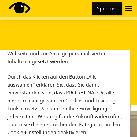
Cookie-Einstellungen
Spenden
Diese Webseite setzt verschiedene Cookies und
Tracking-Tools ein. Dies beinhaltet Cookies und
Tracking-Tools, die für den Betrieb der Webseite
technisch notwendig sind, die zu statistischen
Zwecken sowie zur besseren Bedienbarkeit der
Webseite und zur Anzeige personalisierter
Inhalte eingesetzt werden.
Durch das Klicken auf den Button „Alle
auswählen“ erklären Sie, dass Sie damit
einverstanden sind, dass PRO RETINA e. V. alle
hierdurch ausgewählten Cookies und Tracking-
Tools einsetzt. Sie können Ihre Einwilligung
jederzeit mit Wirkung für die Zukunft widerrufen,
Infomaterial
indem Sie die entsprechenden Kategorien in den
Infomaterial
Cookie-Einstellungen deaktivieren.