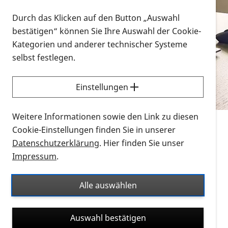
Vorlesen
Durch das Klicken auf den Button „Auswahl
bestätigen“ können Sie Ihre Auswahl der Cookie-
Alle Infomaterialien in verschiedenen
Kategorien und anderer technischer Systeme
Formaten an einem Ort
selbst festlegen.
Sie möchten wissen, wie Sie nach Infonmaterial
suchen und dieses bestellen bzw. herunterladen
Einstellungen
können? Schauen Sie sich die
Erklärvideos zum
Thema Infomaterial auf der PRO RETINA-Website
Weitere Informationen sowie den Link zu diesen
für blinde und sehbehinderte Menschen an.
Cookie-Einstellungen finden Sie in unserer
Datenschutzerklärung
. Hier finden Sie unser
Auf dieser Seite finden Sie sämtliches Infomaterial
Impressum
.
der PRO RETINA in all seinen Formaten an einem
Ort. Nutzen Sie den Formatfilter, um ausschließlich
Alle auswählen
nach Flyern und Broschüren, Audios oder Videos zu
suchen. Die meisten Flyer und Broschüren werden in
Auswahl bestätigen
verschiedenen Formaten angeboten: zur