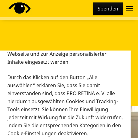
Cookie-Einstellungen
Spenden
Diese Webseite setzt verschiedene Cookies und
Tracking-Tools ein. Dies beinhaltet Cookies und
Tracking-Tools, die für den Betrieb der Webseite
technisch notwendig sind, die zu statistischen
Zwecken sowie zur besseren Bedienbarkeit der
Webseite und zur Anzeige personalisierter
Inhalte eingesetzt werden.
Durch das Klicken auf den Button „Alle
auswählen“ erklären Sie, dass Sie damit
einverstanden sind, dass PRO RETINA e. V. alle
hierdurch ausgewählten Cookies und Tracking-
Tools einsetzt. Sie können Ihre Einwilligung
jederzeit mit Wirkung für die Zukunft widerrufen,
Infomaterial
indem Sie die entsprechenden Kategorien in den
Infomaterial
Cookie-Einstellungen deaktivieren.