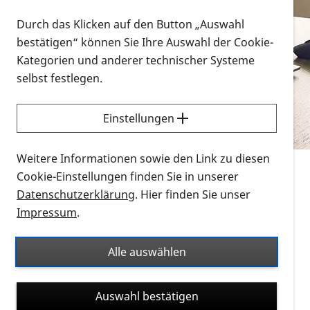
Vorlesen
Durch das Klicken auf den Button „Auswahl
bestätigen“ können Sie Ihre Auswahl der Cookie-
Alle Infomaterialien in verschiedenen
Kategorien und anderer technischer Systeme
Formaten an einem Ort
selbst festlegen.
Sie möchten wissen, wie Sie nach Infonmaterial
suchen und dieses bestellen bzw. herunterladen
Einstellungen
können? Schauen Sie sich die
Erklärvideos zum
Thema Infomaterial auf der PRO RETINA-Website
Weitere Informationen sowie den Link zu diesen
für blinde und sehbehinderte Menschen an.
Cookie-Einstellungen finden Sie in unserer
Datenschutzerklärung
. Hier finden Sie unser
Auf dieser Seite finden Sie sämtliches Infomaterial
Impressum
.
der PRO RETINA in all seinen Formaten an einem
Ort. Nutzen Sie den Formatfilter, um ausschließlich
Alle auswählen
nach Flyern und Broschüren, Audios oder Videos zu
suchen. Die meisten Flyer und Broschüren werden in
Auswahl bestätigen
verschiedenen Formaten angeboten: zur