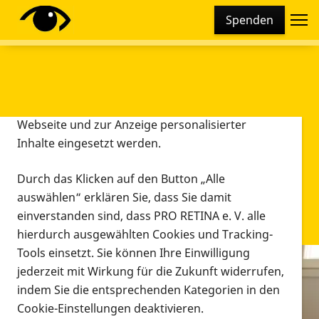
Cookie-Einstellungen
Spenden
Diese Webseite setzt verschiedene Cookies und
Tracking-Tools ein. Dies beinhaltet Cookies und
Tracking-Tools, die für den Betrieb der Webseite
technisch notwendig sind, die zu statistischen
Zwecken sowie zur besseren Bedienbarkeit der
Webseite und zur Anzeige personalisierter
Inhalte eingesetzt werden.
Durch das Klicken auf den Button „Alle
auswählen“ erklären Sie, dass Sie damit
einverstanden sind, dass PRO RETINA e. V. alle
hierdurch ausgewählten Cookies und Tracking-
Tools einsetzt. Sie können Ihre Einwilligung
jederzeit mit Wirkung für die Zukunft widerrufen,
Infomaterial
indem Sie die entsprechenden Kategorien in den
Infomaterial
Cookie-Einstellungen deaktivieren.