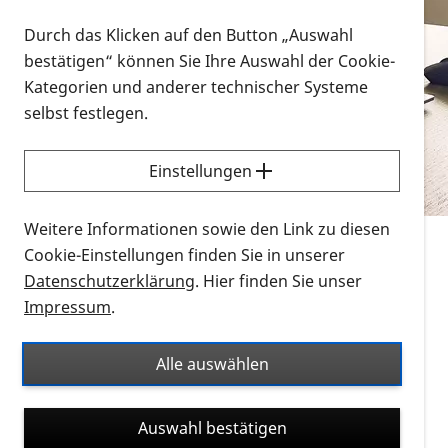
Vorlesen
Durch das Klicken auf den Button „Auswahl
bestätigen“ können Sie Ihre Auswahl der Cookie-
Alle Infomaterialien in verschiedenen
Kategorien und anderer technischer Systeme
Formaten an einem Ort
selbst festlegen.
Sie möchten wissen, wie Sie nach Infonmaterial
suchen und dieses bestellen bzw. herunterladen
Einstellungen
können? Schauen Sie sich die
Erklärvideos zum
Thema Infomaterial auf der PRO RETINA-Website
Weitere Informationen sowie den Link zu diesen
für blinde und sehbehinderte Menschen an.
Cookie-Einstellungen finden Sie in unserer
Datenschutzerklärung
. Hier finden Sie unser
Auf dieser Seite finden Sie sämtliches Infomaterial
Impressum
.
der PRO RETINA in all seinen Formaten an einem
Ort. Nutzen Sie den Formatfilter, um ausschließlich
Alle auswählen
nach Flyern und Broschüren, Audios oder Videos zu
suchen. Die meisten Flyer und Broschüren werden in
Auswahl bestätigen
verschiedenen Formaten angeboten: zur