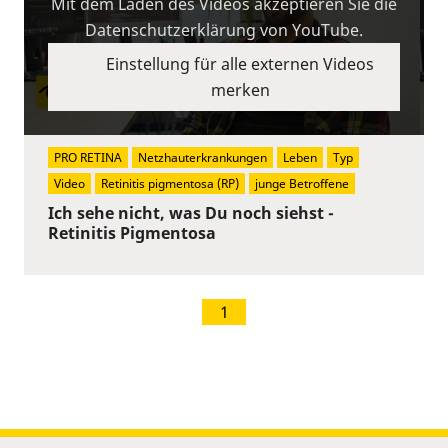
Mit dem Laden des Videos akzeptieren Sie die
Datenschutzerklärung von YouTube.
Einstellung für alle externen Videos
merken
PRO RETINA
Netzhauterkrankungen
Leben
Typ
Video
Retinitis pigmentosa (RP)
junge Betroffene
Ich sehe nicht, was Du noch siehst -
Retinitis Pigmentosa
1