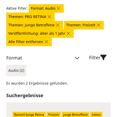
Aktive Filter:
Format: Audio
Themen: PRO RETINA
Themen: junge Betroffene
Themen: Freizeit
Veröffentlichung: älter als 1 Jahr
Alle Filter entfernen
Filter
Format
Audio (2)
Es wurden 2 Ergebnisse gefunden.
Suchergebnisse
Bereich Junge Retina
Freizeit
junge Betroffene
Leben