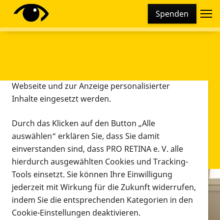
Cookie-Einstellungen
Spenden
Diese Webseite setzt verschiedene Cookies und
Tracking-Tools ein. Dies beinhaltet Cookies und
Tracking-Tools, die für den Betrieb der Webseite
technisch notwendig sind, die zu statistischen
Zwecken sowie zur besseren Bedienbarkeit der
Webseite und zur Anzeige personalisierter
Inhalte eingesetzt werden.
Durch das Klicken auf den Button „Alle
auswählen“ erklären Sie, dass Sie damit
einverstanden sind, dass PRO RETINA e. V. alle
hierdurch ausgewählten Cookies und Tracking-
Tools einsetzt. Sie können Ihre Einwilligung
jederzeit mit Wirkung für die Zukunft widerrufen,
Infomaterial
indem Sie die entsprechenden Kategorien in den
Infomaterial
Cookie-Einstellungen deaktivieren.