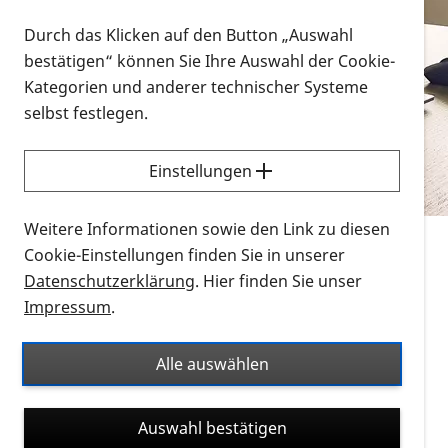
Vorlesen
Durch das Klicken auf den Button „Auswahl
bestätigen“ können Sie Ihre Auswahl der Cookie-
Alle Infomaterialien in verschiedenen
Kategorien und anderer technischer Systeme
Formaten an einem Ort
selbst festlegen.
Sie möchten wissen, wie Sie nach Infonmaterial
suchen und dieses bestellen bzw. herunterladen
Einstellungen
können? Schauen Sie sich die
Erklärvideos zum
Thema Infomaterial auf der PRO RETINA-Website
Weitere Informationen sowie den Link zu diesen
für blinde und sehbehinderte Menschen an.
Cookie-Einstellungen finden Sie in unserer
Datenschutzerklärung
. Hier finden Sie unser
Auf dieser Seite finden Sie sämtliches Infomaterial
Impressum
.
der PRO RETINA in all seinen Formaten an einem
Ort. Nutzen Sie den Formatfilter, um ausschließlich
Alle auswählen
nach Flyern und Broschüren, Audios oder Videos zu
suchen. Die meisten Flyer und Broschüren werden in
Auswahl bestätigen
verschiedenen Formaten angeboten: zur