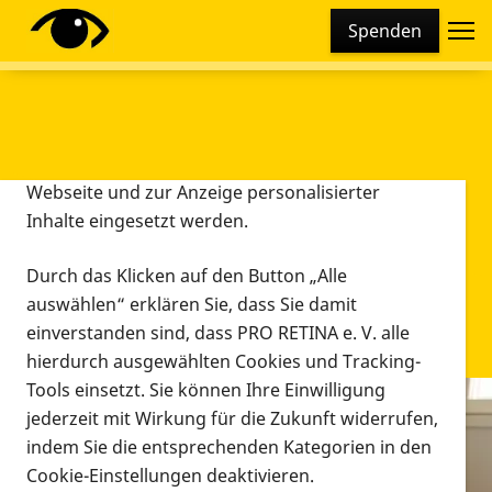
Cookie-Einstellungen
Spenden
Diese Webseite setzt verschiedene Cookies und
Tracking-Tools ein. Dies beinhaltet Cookies und
Tracking-Tools, die für den Betrieb der Webseite
technisch notwendig sind, die zu statistischen
Zwecken sowie zur besseren Bedienbarkeit der
Webseite und zur Anzeige personalisierter
Inhalte eingesetzt werden.
Durch das Klicken auf den Button „Alle
auswählen“ erklären Sie, dass Sie damit
einverstanden sind, dass PRO RETINA e. V. alle
hierdurch ausgewählten Cookies und Tracking-
Tools einsetzt. Sie können Ihre Einwilligung
jederzeit mit Wirkung für die Zukunft widerrufen,
Infomaterial
indem Sie die entsprechenden Kategorien in den
Infomaterial
Cookie-Einstellungen deaktivieren.