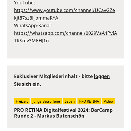
YouTube:
⁠https://www.youtube.com/channel/UCavGZe
kjt87sz8l_ommaRYA⁠
WhatsApp-Kanal:
⁠https://whatsapp.com/channel/0029VaA4PyIA
TRSmv3MEHJ1o⁠
Exklusiver Mitgliederinhalt - bitte
loggen
Sie sich ein
.
Freizeit
junge Betroffene
Leben
PRO RETINA
Video
PRO RETINA Digitalfestival 2024: BarCamp
Runde 2 - Markus Butenschön