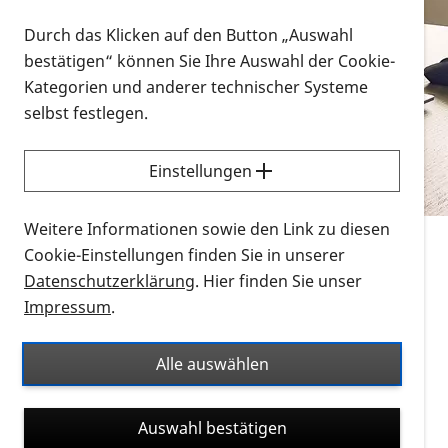
Vorlesen
Durch das Klicken auf den Button „Auswahl
bestätigen“ können Sie Ihre Auswahl der Cookie-
Alle Infomaterialien in verschiedenen
Kategorien und anderer technischer Systeme
Formaten an einem Ort
selbst festlegen.
Sie möchten wissen, wie Sie nach Infonmaterial
suchen und dieses bestellen bzw. herunterladen
Einstellungen
können? Schauen Sie sich die
Erklärvideos zum
Thema Infomaterial auf der PRO RETINA-Website
Weitere Informationen sowie den Link zu diesen
für blinde und sehbehinderte Menschen an.
Cookie-Einstellungen finden Sie in unserer
Datenschutzerklärung
. Hier finden Sie unser
Auf dieser Seite finden Sie sämtliches Infomaterial
Impressum
.
der PRO RETINA in all seinen Formaten an einem
Ort. Nutzen Sie den Formatfilter, um ausschließlich
Alle auswählen
nach Flyern und Broschüren, Audios oder Videos zu
suchen. Die meisten Flyer und Broschüren werden in
Auswahl bestätigen
verschiedenen Formaten angeboten: zur