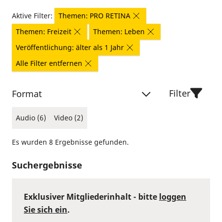
Aktive Filter:
Themen: PRO RETINA
Themen: Freizeit
Themen: Leben
Veröffentlichung: älter als 1 Jahr
Alle Filter entfernen
Filter
Format
Audio (6)
Video (2)
Es wurden 8 Ergebnisse gefunden.
Suchergebnisse
Exklusiver Mitgliederinhalt - bitte
loggen
Sie sich ein
.