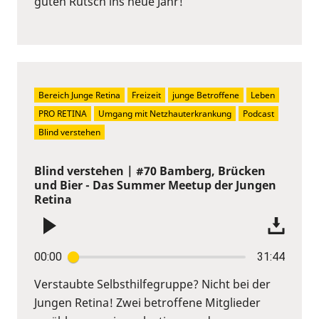
guten Rutsch ins neue Jahr!
Bereich Junge Retina
Freizeit
junge Betroffene
Leben
PRO RETINA
Umgang mit Netzhauterkrankung
Podcast
Blind verstehen
Blind verstehen | #70 Bamberg, Brücken
und Bier - Das Summer Meetup der Jungen
Retina
00:00
31:44
Verstaubte Selbsthilfegruppe? Nicht bei der
Jungen Retina! Zwei betroffene Mitglieder