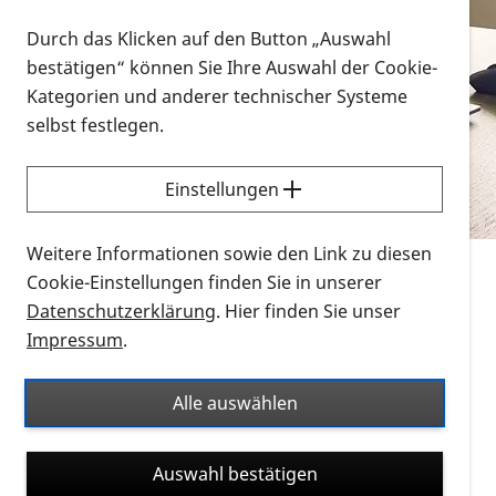
Vorlesen
Durch das Klicken auf den Button „Auswahl
bestätigen“ können Sie Ihre Auswahl der Cookie-
Alle Infomaterialien in verschiedenen
Kategorien und anderer technischer Systeme
Formaten an einem Ort
selbst festlegen.
Sie möchten wissen, wie Sie nach Infonmaterial
suchen und dieses bestellen bzw. herunterladen
Einstellungen
können? Schauen Sie sich die
Erklärvideos zum
Thema Infomaterial auf der PRO RETINA-Website
Weitere Informationen sowie den Link zu diesen
für blinde und sehbehinderte Menschen an.
Cookie-Einstellungen finden Sie in unserer
Datenschutzerklärung
. Hier finden Sie unser
Auf dieser Seite finden Sie sämtliches Infomaterial
Impressum
.
der PRO RETINA in all seinen Formaten an einem
Ort. Nutzen Sie den Formatfilter, um ausschließlich
Alle auswählen
nach Flyern und Broschüren, Audios oder Videos zu
suchen. Die meisten Flyer und Broschüren werden in
Auswahl bestätigen
verschiedenen Formaten angeboten: zur