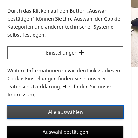
Vorlesen
Durch das Klicken auf den Button „Auswahl
bestätigen“ können Sie Ihre Auswahl der Cookie-
Alle Infomaterialien in verschiedenen
Kategorien und anderer technischer Systeme
Formaten an einem Ort
selbst festlegen.
Sie möchten wissen, wie Sie nach Infonmaterial
suchen und dieses bestellen bzw. herunterladen
Einstellungen
können? Schauen Sie sich die
Erklärvideos zum
Thema Infomaterial auf der PRO RETINA-Website
Weitere Informationen sowie den Link zu diesen
für blinde und sehbehinderte Menschen an.
Cookie-Einstellungen finden Sie in unserer
Datenschutzerklärung
. Hier finden Sie unser
Auf dieser Seite finden Sie sämtliches Infomaterial
Impressum
.
der PRO RETINA in all seinen Formaten an einem
Ort. Nutzen Sie den Formatfilter, um ausschließlich
Alle auswählen
nach Flyern und Broschüren, Audios oder Videos zu
suchen. Die meisten Flyer und Broschüren werden in
Auswahl bestätigen
verschiedenen Formaten angeboten: zur