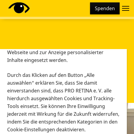
Cookie-Einstellungen
Spenden
Diese Webseite setzt verschiedene Cookies und
Tracking-Tools ein. Dies beinhaltet Cookies und
Tracking-Tools, die für den Betrieb der Webseite
technisch notwendig sind, die zu statistischen
Zwecken sowie zur besseren Bedienbarkeit der
Webseite und zur Anzeige personalisierter
Inhalte eingesetzt werden.
Durch das Klicken auf den Button „Alle
auswählen“ erklären Sie, dass Sie damit
einverstanden sind, dass PRO RETINA e. V. alle
hierdurch ausgewählten Cookies und Tracking-
Tools einsetzt. Sie können Ihre Einwilligung
jederzeit mit Wirkung für die Zukunft widerrufen,
Infomaterial
indem Sie die entsprechenden Kategorien in den
Infomaterial
Cookie-Einstellungen deaktivieren.