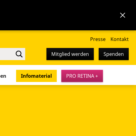
Presse
Kontakt
Mitglied werden
Spenden
pen
Infomaterial
PRO RETINA +