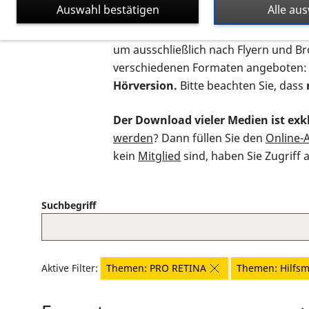
Auswahl bestätigen
Alle au
Auf dieser Seite finden Sie sämtliche
um ausschließlich nach Flyern und B
verschiedenen Formaten angeboten:
Hörversion.
Bitte beachten Sie, dass
Der Download vieler Medien ist exkl
werden
? Dann füllen Sie den
Online-
kein
Mitglied
sind, haben Sie Zugriff 
Suchbegriff
Aktive Filter:
Themen: PRO RETINA
Themen: Hilfsmi