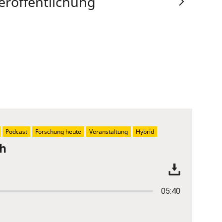
eröffentlichung
Podcast
Forschung heute
Veranstaltung
Hybrid
ch
05:40