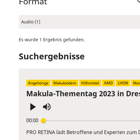
Format
Audio (1)
Es wurde 1 Ergebnis gefunden.
Suchergebnisse
Angehörige
Makulaödem
Hilfsmittel
AMD
LHON
Mac
Makula-Thementag 2023 in Dre
Press
00:00
Enter
or
PRO RETINA lädt Betroffene und Experten zum D
Space