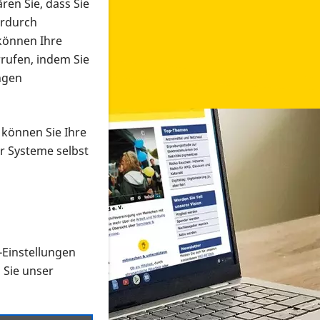
ren Sie, dass Sie
erdurch
 können Ihre
rrufen, indem Sie
ngen
 können Sie Ihre
r Systeme selbst
-Einstellungen
 in verschiedenen Formaten an e
n Sie unser
onmaterial suchen und dieses bestellen bzw. herunterladen
al auf der PRO RETINA-Website für blinde und sehbehi