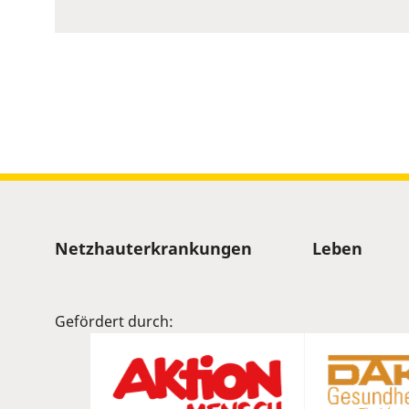
to
show
volume
slider.
Sitemap
Netzhauterkrankungen
Leben
Gefördert durch: