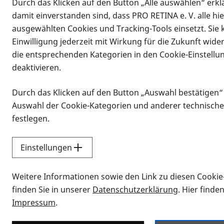
Durch das Klicken auf den Button „Alle auswählen“ erklä
damit einverstanden sind, dass PRO RETINA e. V. alle hi
ausgewählten Cookies und Tracking-Tools einsetzt. Sie
Einwilligung jederzeit mit Wirkung für die Zukunft wide
die entsprechenden Kategorien in den Cookie-Einstellu
deaktivieren.
Durch das Klicken auf den Button „Auswahl bestätigen“
Infomaterial
Auswahl der Cookie-Kategorien und anderer technische
Infomaterial
festlegen.
Einstellungen
Vorlesen
Weitere Informationen sowie den Link zu diesen Cookie
Alle Infomaterialien
finden Sie in unserer
Datenschutzerklärung
. Hier finde
Impressum
.
Sie möchten wissen, wie Sie nach Inf
Erklärvideos zum Thema Infomateri