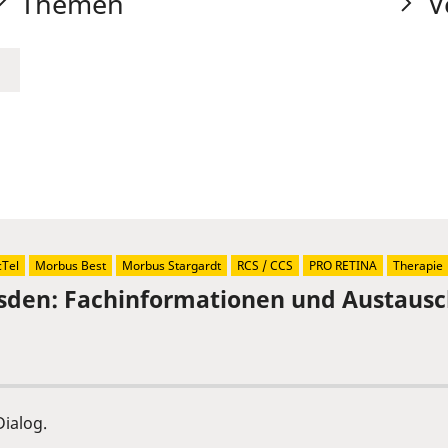
Themen
V
Tel
Morbus Best
Morbus Stargardt
RCS / CCS
PRO RETINA
Therapie
sden: Fachinformationen und Austaus
ialog.