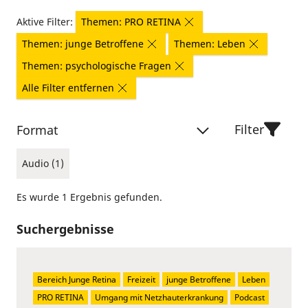
Aktive Filter:
Themen: PRO RETINA
Themen: junge Betroffene
Themen: Leben
Themen: psychologische Fragen
Alle Filter entfernen
Filter
Format
Audio (1)
Es wurde 1 Ergebnis gefunden.
Suchergebnisse
Bereich Junge Retina
Freizeit
junge Betroffene
Leben
PRO RETINA
Umgang mit Netzhauterkrankung
Podcast