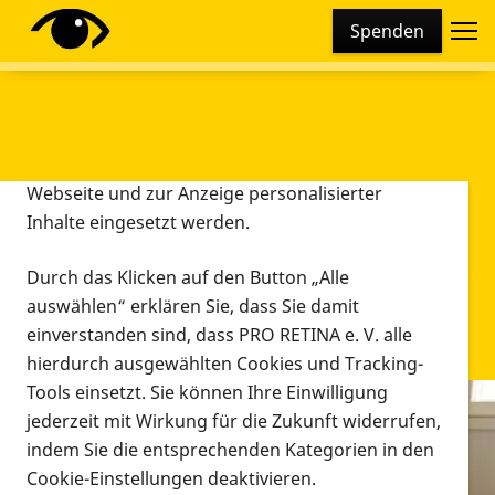
Cookie-Einstellungen
Spenden
Diese Webseite setzt verschiedene Cookies und
Tracking-Tools ein. Dies beinhaltet Cookies und
Tracking-Tools, die für den Betrieb der Webseite
technisch notwendig sind, die zu statistischen
Zwecken sowie zur besseren Bedienbarkeit der
Webseite und zur Anzeige personalisierter
Inhalte eingesetzt werden.
Durch das Klicken auf den Button „Alle
auswählen“ erklären Sie, dass Sie damit
einverstanden sind, dass PRO RETINA e. V. alle
hierdurch ausgewählten Cookies und Tracking-
Tools einsetzt. Sie können Ihre Einwilligung
jederzeit mit Wirkung für die Zukunft widerrufen,
Infomaterial
indem Sie die entsprechenden Kategorien in den
Infomaterial
Cookie-Einstellungen deaktivieren.