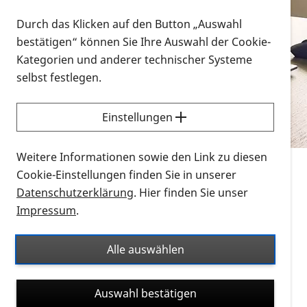
Vorlesen
Durch das Klicken auf den Button „Auswahl
bestätigen“ können Sie Ihre Auswahl der Cookie-
Alle Infomaterialien in verschiedenen
Kategorien und anderer technischer Systeme
Formaten an einem Ort
selbst festlegen.
Sie möchten wissen, wie Sie nach Infonmaterial
suchen und dieses bestellen bzw. herunterladen
Einstellungen
können? Schauen Sie sich die
Erklärvideos zum
Thema Infomaterial auf der PRO RETINA-Website
Weitere Informationen sowie den Link zu diesen
für blinde und sehbehinderte Menschen an.
Cookie-Einstellungen finden Sie in unserer
Datenschutzerklärung
. Hier finden Sie unser
Auf dieser Seite finden Sie sämtliches Infomaterial
Impressum
.
der PRO RETINA in all seinen Formaten an einem
Ort. Nutzen Sie den Formatfilter, um ausschließlich
Alle auswählen
nach Flyern und Broschüren, Audios oder Videos zu
suchen. Die meisten Flyer und Broschüren werden in
Auswahl bestätigen
verschiedenen Formaten angeboten: zur