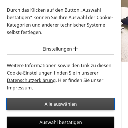
Vorlesen
Durch das Klicken auf den Button „Auswahl
bestätigen“ können Sie Ihre Auswahl der Cookie-
Alle Infomaterialien in verschiedenen
Kategorien und anderer technischer Systeme
Formaten an einem Ort
selbst festlegen.
Sie möchten wissen, wie Sie nach Infonmaterial
suchen und dieses bestellen bzw. herunterladen
Einstellungen
können? Schauen Sie sich die
Erklärvideos zum
Thema Infomaterial auf der PRO RETINA-Website
Weitere Informationen sowie den Link zu diesen
für blinde und sehbehinderte Menschen an.
Cookie-Einstellungen finden Sie in unserer
Datenschutzerklärung
. Hier finden Sie unser
Auf dieser Seite finden Sie sämtliches Infomaterial
Impressum
.
der PRO RETINA in all seinen Formaten an einem
Ort. Nutzen Sie den Formatfilter, um ausschließlich
Alle auswählen
nach Flyern und Broschüren, Audios oder Videos zu
suchen. Die meisten Flyer und Broschüren werden in
Auswahl bestätigen
verschiedenen Formaten angeboten: zur