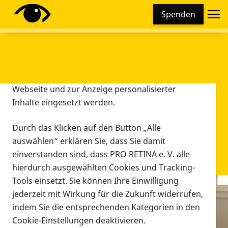
Cookie-Einstellungen
Spenden
Diese Webseite setzt verschiedene Cookies und
Tracking-Tools ein. Dies beinhaltet Cookies und
Tracking-Tools, die für den Betrieb der Webseite
technisch notwendig sind, die zu statistischen
Zwecken sowie zur besseren Bedienbarkeit der
Webseite und zur Anzeige personalisierter
Inhalte eingesetzt werden.
Durch das Klicken auf den Button „Alle
auswählen“ erklären Sie, dass Sie damit
einverstanden sind, dass PRO RETINA e. V. alle
hierdurch ausgewählten Cookies und Tracking-
Tools einsetzt. Sie können Ihre Einwilligung
jederzeit mit Wirkung für die Zukunft widerrufen,
Infomaterial
indem Sie die entsprechenden Kategorien in den
Infomaterial
Cookie-Einstellungen deaktivieren.