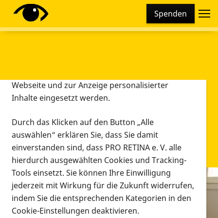
Cookie-Einstellungen
Spenden
Diese Webseite setzt verschiedene Cookies und
Tracking-Tools ein. Dies beinhaltet Cookies und
Tracking-Tools, die für den Betrieb der Webseite
technisch notwendig sind, die zu statistischen
Zwecken sowie zur besseren Bedienbarkeit der
Webseite und zur Anzeige personalisierter
Inhalte eingesetzt werden.
Durch das Klicken auf den Button „Alle
auswählen“ erklären Sie, dass Sie damit
einverstanden sind, dass PRO RETINA e. V. alle
hierdurch ausgewählten Cookies und Tracking-
Tools einsetzt. Sie können Ihre Einwilligung
jederzeit mit Wirkung für die Zukunft widerrufen,
Infomaterial
indem Sie die entsprechenden Kategorien in den
Infomaterial
Cookie-Einstellungen deaktivieren.