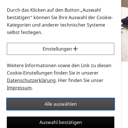
Vorlesen
Durch das Klicken auf den Button „Auswahl
bestätigen“ können Sie Ihre Auswahl der Cookie-
Alle Infomaterialien in verschiedenen
Kategorien und anderer technischer Systeme
Formaten an einem Ort
selbst festlegen.
Sie möchten wissen, wie Sie nach Infonmaterial
suchen und dieses bestellen bzw. herunterladen
Einstellungen
können? Schauen Sie sich die
Erklärvideos zum
Thema Infomaterial auf der PRO RETINA-Website
Weitere Informationen sowie den Link zu diesen
für blinde und sehbehinderte Menschen an.
Cookie-Einstellungen finden Sie in unserer
Datenschutzerklärung
. Hier finden Sie unser
Auf dieser Seite finden Sie sämtliches Infomaterial
Impressum
.
der PRO RETINA in all seinen Formaten an einem
Ort. Nutzen Sie den Formatfilter, um ausschließlich
Alle auswählen
nach Flyern und Broschüren, Audios oder Videos zu
suchen. Die meisten Flyer und Broschüren werden in
Auswahl bestätigen
verschiedenen Formaten angeboten: zur