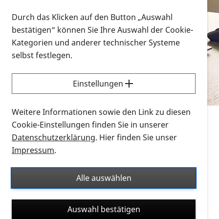
Vorlesen
Durch das Klicken auf den Button „Auswahl
bestätigen“ können Sie Ihre Auswahl der Cookie-
Alle Infomaterialien in verschiedenen
Kategorien und anderer technischer Systeme
Formaten an einem Ort
selbst festlegen.
Sie möchten wissen, wie Sie nach Infonmaterial
suchen und dieses bestellen bzw. herunterladen
Einstellungen
können? Schauen Sie sich die
Erklärvideos zum
Thema Infomaterial auf der PRO RETINA-Website
Weitere Informationen sowie den Link zu diesen
für blinde und sehbehinderte Menschen an.
Cookie-Einstellungen finden Sie in unserer
Datenschutzerklärung
. Hier finden Sie unser
Auf dieser Seite finden Sie sämtliches Infomaterial
Impressum
.
der PRO RETINA in all seinen Formaten an einem
Ort. Nutzen Sie den Formatfilter, um ausschließlich
Alle auswählen
nach Flyern und Broschüren, Audios oder Videos zu
suchen. Die meisten Flyer und Broschüren werden in
Auswahl bestätigen
verschiedenen Formaten angeboten: zur