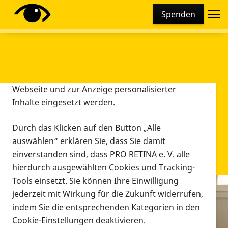
Cookie-Einstellungen
Spenden
Diese Webseite setzt verschiedene Cookies und
Tracking-Tools ein. Dies beinhaltet Cookies und
Tracking-Tools, die für den Betrieb der Webseite
technisch notwendig sind, die zu statistischen
Zwecken sowie zur besseren Bedienbarkeit der
Webseite und zur Anzeige personalisierter
Inhalte eingesetzt werden.
Durch das Klicken auf den Button „Alle
auswählen“ erklären Sie, dass Sie damit
einverstanden sind, dass PRO RETINA e. V. alle
hierdurch ausgewählten Cookies und Tracking-
Tools einsetzt. Sie können Ihre Einwilligung
jederzeit mit Wirkung für die Zukunft widerrufen,
Infomaterial
indem Sie die entsprechenden Kategorien in den
Infomaterial
Cookie-Einstellungen deaktivieren.