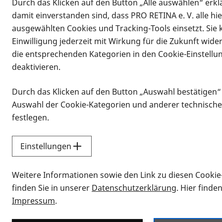
Durch das Klicken auf den Button „Alle auswählen“ erklä
damit einverstanden sind, dass PRO RETINA e. V. alle hi
ausgewählten Cookies und Tracking-Tools einsetzt. Sie
Einwilligung jederzeit mit Wirkung für die Zukunft wide
die entsprechenden Kategorien in den Cookie-Einstellu
deaktivieren.
Durch das Klicken auf den Button „Auswahl bestätigen“
Infomaterial
Auswahl der Cookie-Kategorien und anderer technische
Infomaterial
festlegen.
Einstellungen
Vorlesen
Weitere Informationen sowie den Link zu diesen Cookie
Alle Infomaterialien
finden Sie in unserer
Datenschutzerklärung
. Hier finde
Impressum
.
Sie möchten wissen, wie Sie nach Inf
Erklärvideos zum Thema Infomateri