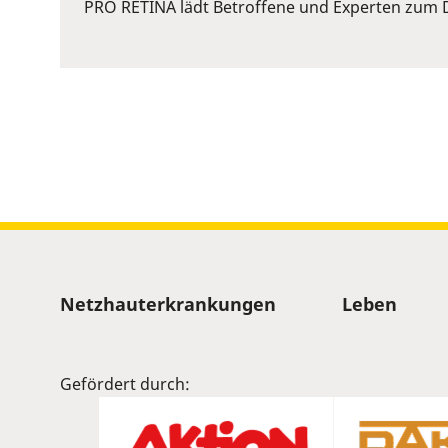
or
PRO RETINA lädt Betroffene und Experten zum D
Space
to
show
volume
slider.
Sitemap
Netzhauterkrankungen
Leben
Gefördert durch: