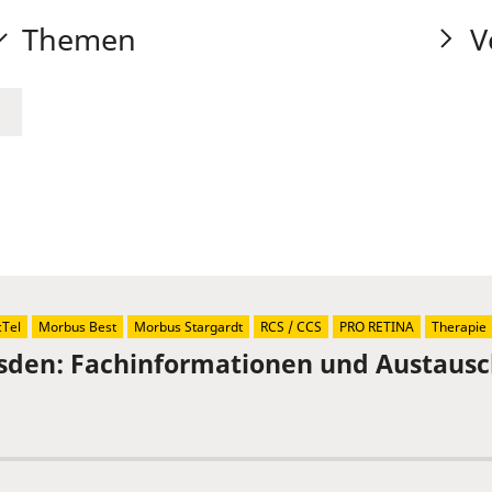
Themen
V
Tel
Morbus Best
Morbus Stargardt
RCS / CCS
PRO RETINA
Therapie
sden: Fachinformationen und Austaus