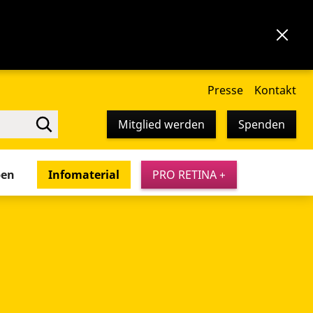
Presse
Kontakt
Mitglied werden
Spenden
pen
Infomaterial
PRO RETINA +