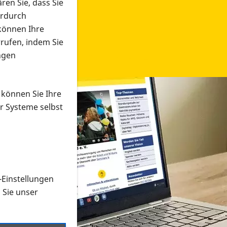
ren Sie, dass Sie
erdurch
 können Ihre
rrufen, indem Sie
ngen
 können Sie Ihre
r Systeme selbst
-Einstellungen
 in verschiedenen Formaten an e
n Sie unser
onmaterial suchen und dieses bestellen bzw. herunterladen
al auf der PRO RETINA-Website für blinde und sehbehi