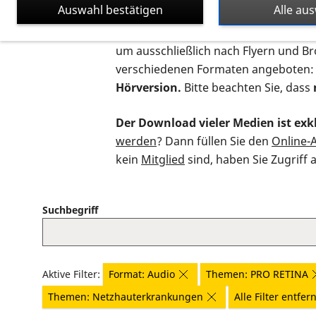
Auswahl bestätigen
Alle au
Auf dieser Seite finden Sie sämtliche
um ausschließlich nach Flyern und B
verschiedenen Formaten angeboten:
Hörversion.
Bitte beachten Sie, dass
Der Download vieler Medien ist exkl
werden
? Dann füllen Sie den
Online-
kein
Mitglied
sind, haben Sie Zugriff 
Suchbegriff
Aktive Filter:
Format: Audio
Themen: PRO RETINA
Themen: Netzhauterkrankungen
Alle Filter entfer