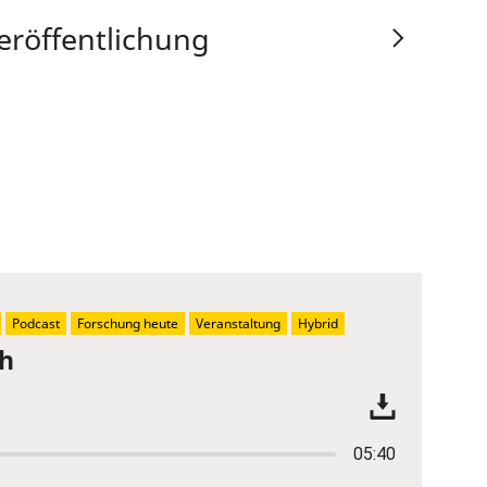
eröffentlichung
Podcast
Forschung heute
Veranstaltung
Hybrid
ch
05:40