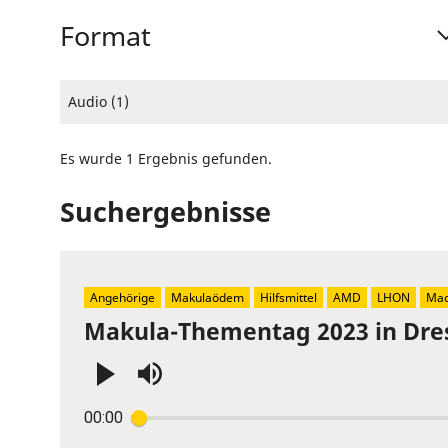
Format
Audio (1)
Es wurde 1 Ergebnis gefunden.
Suchergebnisse
Angehörige
Makulaödem
Hilfsmittel
AMD
LHON
Mac
Makula-Thementag 2023 in Dre
Press
00:00
Enter