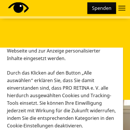
Cookie-Einstellungen
Spenden
Diese Webseite setzt verschiedene Cookies und
Tracking-Tools ein. Dies beinhaltet Cookies und
Tracking-Tools, die für den Betrieb der Webseite
technisch notwendig sind, die zu statistischen
Zwecken sowie zur besseren Bedienbarkeit der
Webseite und zur Anzeige personalisierter
Inhalte eingesetzt werden.
Durch das Klicken auf den Button „Alle
auswählen“ erklären Sie, dass Sie damit
einverstanden sind, dass PRO RETINA e. V. alle
hierdurch ausgewählten Cookies und Tracking-
Tools einsetzt. Sie können Ihre Einwilligung
jederzeit mit Wirkung für die Zukunft widerrufen,
Infomaterial
indem Sie die entsprechenden Kategorien in den
Infomaterial
Cookie-Einstellungen deaktivieren.