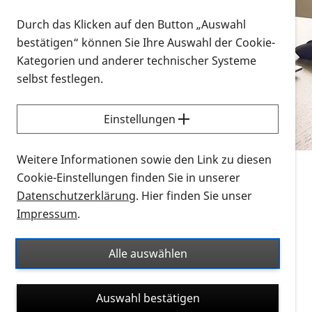
Vorlesen
Durch das Klicken auf den Button „Auswahl
bestätigen“ können Sie Ihre Auswahl der Cookie-
Alle Infomaterialien in verschiedenen
Kategorien und anderer technischer Systeme
Formaten an einem Ort
selbst festlegen.
Sie möchten wissen, wie Sie nach Infonmaterial
suchen und dieses bestellen bzw. herunterladen
Einstellungen
können? Schauen Sie sich die
Erklärvideos zum
Thema Infomaterial auf der PRO RETINA-Website
Weitere Informationen sowie den Link zu diesen
für blinde und sehbehinderte Menschen an.
Cookie-Einstellungen finden Sie in unserer
Datenschutzerklärung
. Hier finden Sie unser
Auf dieser Seite finden Sie sämtliches Infomaterial
Impressum
.
der PRO RETINA in all seinen Formaten an einem
Ort. Nutzen Sie den Formatfilter, um ausschließlich
Alle auswählen
nach Flyern und Broschüren, Audios oder Videos zu
suchen. Die meisten Flyer und Broschüren werden in
Auswahl bestätigen
verschiedenen Formaten angeboten: zur