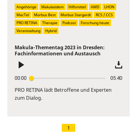
Angehörige
Makulaödem
Hilfsmittel
AMD
LHON
MacTel
Morbus Best
Morbus Stargardt
RCS / CCS
PRO RETINA
Therapie
Podcast
Forschung heute
Veranstaltung
Hybrid
Makula-Thementag 2023 in Dresden:
Fachinformationen und Austausch
00:00
05:40
PRO RETINA lädt Betroffene und Experten
zum Dialog.
1