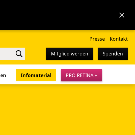
Presse
Kontakt
Mitglied werden
Spenden
pen
Infomaterial
PRO RETINA +