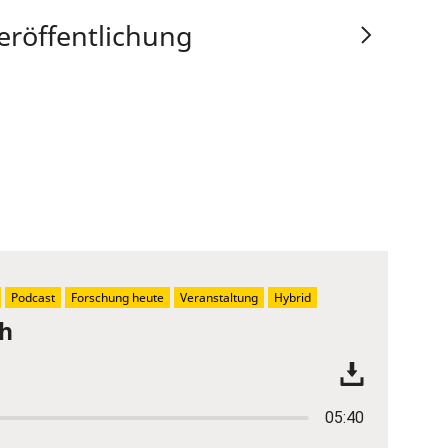
eröffentlichung
Podcast
Forschung heute
Veranstaltung
Hybrid
ch
05:40