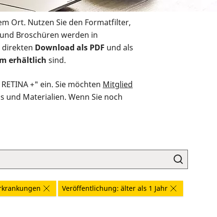
em Ort. Nutzen Sie den Formatfilter,
r und Broschüren werden in
 direkten
Download als PDF
und als
m erhältlich
sind.
O RETINA +" ein. Sie möchten
Mitglied
ds und Materialien. Wenn Sie noch
rkrankungen
Veröffentlichung: älter als 1 Jahr