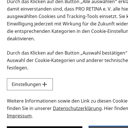
Durch das Klicken auf den Button „Alle auswählen“ erklä
damit einverstanden sind, dass PRO RETINA e. V. alle hi
ausgewählten Cookies und Tracking-Tools einsetzt. Sie
Einwilligung jederzeit mit Wirkung für die Zukunft wide
die entsprechenden Kategorien in den Cookie-Einstellu
deaktivieren.
Durch das Klicken auf den Button „Auswahl bestätigen“
Infomaterial
Auswahl der Cookie-Kategorien und anderer technische
Infomaterial
festlegen.
Einstellungen
Vorlesen
Weitere Informationen sowie den Link zu diesen Cookie
Alle Infomaterialien
finden Sie in unserer
Datenschutzerklärung
. Hier finde
Impressum
.
Sie möchten wissen, wie Sie nach Inf
Erklärvideos zum Thema Infomateri