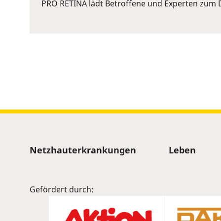
or
PRO RETINA lädt Betroffene und Experten zum D
Space
to
show
volume
slider.
Sitemap
Netzhauterkrankungen
Leben
Gefördert durch: