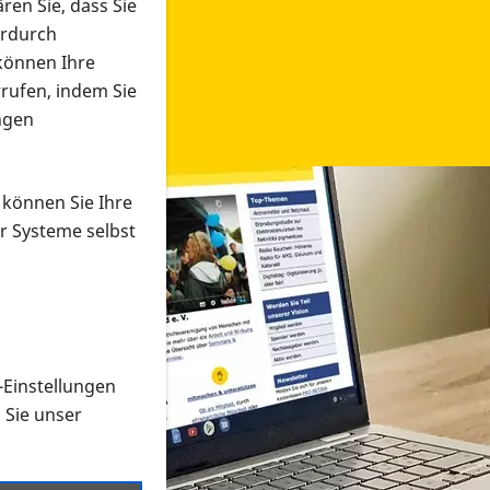
ren Sie, dass Sie
erdurch
 können Ihre
rrufen, indem Sie
ngen
 können Sie Ihre
r Systeme selbst
-Einstellungen
 in verschiedenen Formaten an e
n Sie unser
onmaterial suchen und dieses bestellen bzw. herunterladen
al auf der PRO RETINA-Website für blinde und sehbehi