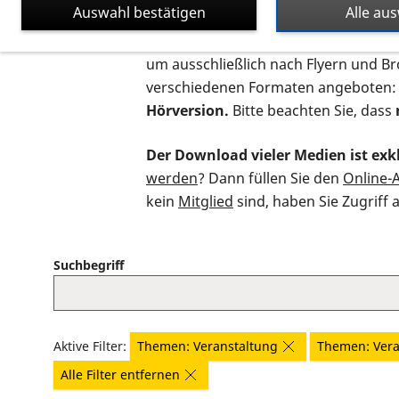
Auswahl bestätigen
Alle au
Auf dieser Seite finden Sie sämtliche
um ausschließlich nach Flyern und B
verschiedenen Formaten angeboten:
Hörversion.
Bitte beachten Sie, dass
Der Download vieler Medien ist exkl
werden
? Dann füllen Sie den
Online-
kein
Mitglied
sind, haben Sie Zugriff 
Suchbegriff
Aktive Filter:
Themen: Veranstaltung
Themen: Vera
Alle Filter entfernen