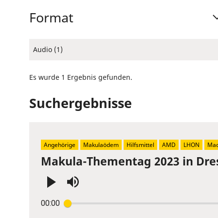
Format
Audio (1)
Es wurde 1 Ergebnis gefunden.
Suchergebnisse
Angehörige
Makulaödem
Hilfsmittel
AMD
LHON
Mac
Makula-Thementag 2023 in Dre
Press
00:00
Enter