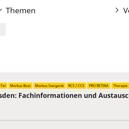
Themen
V
Tel
Morbus Best
Morbus Stargardt
RCS / CCS
PRO RETINA
Therapie
sden: Fachinformationen und Austaus