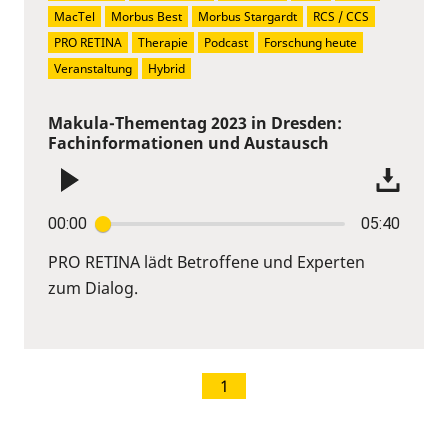
MacTel
Morbus Best
Morbus Stargardt
RCS / CCS
PRO RETINA
Therapie
Podcast
Forschung heute
Veranstaltung
Hybrid
Makula-Thementag 2023 in Dresden:
Fachinformationen und Austausch
00:00
05:40
PRO RETINA lädt Betroffene und Experten
zum Dialog.
1