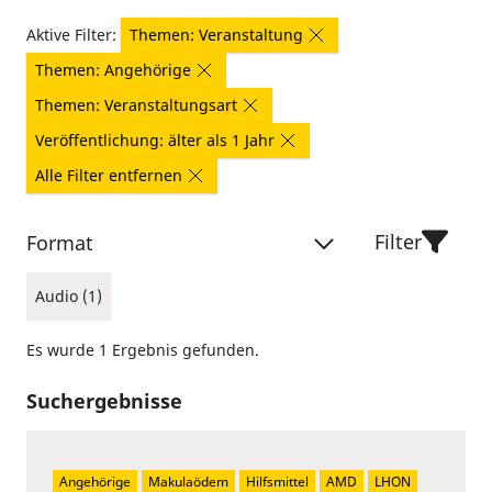
Aktive Filter:
Themen: Veranstaltung
Themen: Angehörige
Themen: Veranstaltungsart
Veröffentlichung: älter als 1 Jahr
Alle Filter entfernen
Filter
Format
Audio (1)
Es wurde 1 Ergebnis gefunden.
Suchergebnisse
Angehörige
Makulaödem
Hilfsmittel
AMD
LHON