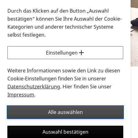
Vorlesen
Durch das Klicken auf den Button „Auswahl
bestätigen“ können Sie Ihre Auswahl der Cookie-
Alle Infomaterialien in verschiedenen
Kategorien und anderer technischer Systeme
Formaten an einem Ort
selbst festlegen.
Sie möchten wissen, wie Sie nach Infonmaterial
suchen und dieses bestellen bzw. herunterladen
Einstellungen
können? Schauen Sie sich die
Erklärvideos zum
Thema Infomaterial auf der PRO RETINA-Website
Weitere Informationen sowie den Link zu diesen
für blinde und sehbehinderte Menschen an.
Cookie-Einstellungen finden Sie in unserer
Datenschutzerklärung
. Hier finden Sie unser
Auf dieser Seite finden Sie sämtliches Infomaterial
Impressum
.
der PRO RETINA in all seinen Formaten an einem
Ort. Nutzen Sie den Formatfilter, um ausschließlich
Alle auswählen
nach Flyern und Broschüren, Audios oder Videos zu
suchen. Die meisten Flyer und Broschüren werden in
Auswahl bestätigen
verschiedenen Formaten angeboten: zur