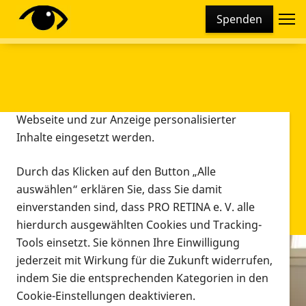
Cookie-Einstellungen
Spenden
Diese Webseite setzt verschiedene Cookies und
Tracking-Tools ein. Dies beinhaltet Cookies und
Tracking-Tools, die für den Betrieb der Webseite
technisch notwendig sind, die zu statistischen
Zwecken sowie zur besseren Bedienbarkeit der
Webseite und zur Anzeige personalisierter
Inhalte eingesetzt werden.
Durch das Klicken auf den Button „Alle
auswählen“ erklären Sie, dass Sie damit
einverstanden sind, dass PRO RETINA e. V. alle
hierdurch ausgewählten Cookies und Tracking-
Tools einsetzt. Sie können Ihre Einwilligung
jederzeit mit Wirkung für die Zukunft widerrufen,
Infomaterial
indem Sie die entsprechenden Kategorien in den
Infomaterial
Cookie-Einstellungen deaktivieren.