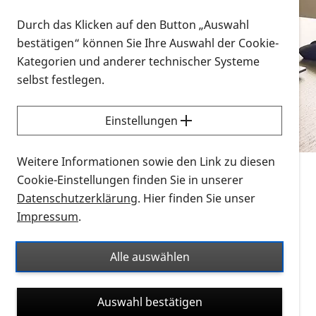
Vorlesen
Durch das Klicken auf den Button „Auswahl
bestätigen“ können Sie Ihre Auswahl der Cookie-
Alle Infomaterialien in verschiedenen
Kategorien und anderer technischer Systeme
Formaten an einem Ort
selbst festlegen.
Sie möchten wissen, wie Sie nach Infonmaterial
suchen und dieses bestellen bzw. herunterladen
Einstellungen
können? Schauen Sie sich die
Erklärvideos zum
Thema Infomaterial auf der PRO RETINA-Website
Weitere Informationen sowie den Link zu diesen
für blinde und sehbehinderte Menschen an.
Cookie-Einstellungen finden Sie in unserer
Datenschutzerklärung
. Hier finden Sie unser
Auf dieser Seite finden Sie sämtliches Infomaterial
Impressum
.
der PRO RETINA in all seinen Formaten an einem
Ort. Nutzen Sie den Formatfilter, um ausschließlich
Alle auswählen
nach Flyern und Broschüren, Audios oder Videos zu
suchen. Die meisten Flyer und Broschüren werden in
Auswahl bestätigen
verschiedenen Formaten angeboten: zur