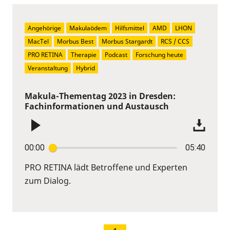
Angehörige
Makulaödem
Hilfsmittel
AMD
LHON
MacTel
Morbus Best
Morbus Stargardt
RCS / CCS
PRO RETINA
Therapie
Podcast
Forschung heute
Veranstaltung
Hybrid
Makula-Thementag 2023 in Dresden:
Fachinformationen und Austausch
00:00
05:40
PRO RETINA lädt Betroffene und Experten
zum Dialog.