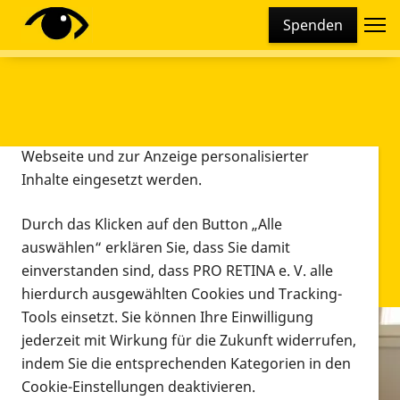
Cookie-Einstellungen
Spenden
Diese Webseite setzt verschiedene Cookies und
Tracking-Tools ein. Dies beinhaltet Cookies und
Tracking-Tools, die für den Betrieb der Webseite
technisch notwendig sind, die zu statistischen
Zwecken sowie zur besseren Bedienbarkeit der
Webseite und zur Anzeige personalisierter
Inhalte eingesetzt werden.
Durch das Klicken auf den Button „Alle
auswählen“ erklären Sie, dass Sie damit
einverstanden sind, dass PRO RETINA e. V. alle
hierdurch ausgewählten Cookies und Tracking-
Tools einsetzt. Sie können Ihre Einwilligung
jederzeit mit Wirkung für die Zukunft widerrufen,
Infomaterial
indem Sie die entsprechenden Kategorien in den
Infomaterial
Cookie-Einstellungen deaktivieren.