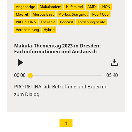
Angehörige
Makulaödem
Hilfsmittel
AMD
LHON
MacTel
Morbus Best
Morbus Stargardt
RCS / CCS
PRO RETINA
Therapie
Podcast
Forschung heute
Veranstaltung
Hybrid
Makula-Thementag 2023 in Dresden:
Fachinformationen und Austausch
00:00
05:40
PRO RETINA lädt Betroffene und Experten
zum Dialog.
1