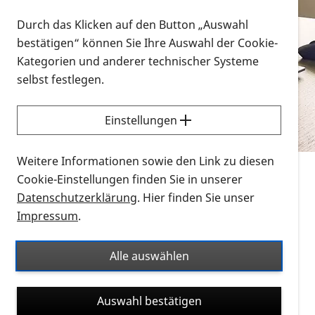
Vorlesen
Durch das Klicken auf den Button „Auswahl
bestätigen“ können Sie Ihre Auswahl der Cookie-
Alle Infomaterialien in verschiedenen
Kategorien und anderer technischer Systeme
Formaten an einem Ort
selbst festlegen.
Sie möchten wissen, wie Sie nach Infonmaterial
suchen und dieses bestellen bzw. herunterladen
Einstellungen
können? Schauen Sie sich die
Erklärvideos zum
Thema Infomaterial auf der PRO RETINA-Website
Weitere Informationen sowie den Link zu diesen
für blinde und sehbehinderte Menschen an.
Cookie-Einstellungen finden Sie in unserer
Datenschutzerklärung
. Hier finden Sie unser
Auf dieser Seite finden Sie sämtliches Infomaterial
Impressum
.
der PRO RETINA in all seinen Formaten an einem
Ort. Nutzen Sie den Formatfilter, um ausschließlich
Alle auswählen
nach Flyern und Broschüren, Audios oder Videos zu
suchen. Die meisten Flyer und Broschüren werden in
Auswahl bestätigen
verschiedenen Formaten angeboten: zur