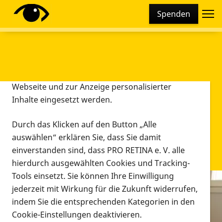
Cookie-Einstellungen
Spenden
Diese Webseite setzt verschiedene Cookies und
Tracking-Tools ein. Dies beinhaltet Cookies und
Tracking-Tools, die für den Betrieb der Webseite
technisch notwendig sind, die zu statistischen
Zwecken sowie zur besseren Bedienbarkeit der
Webseite und zur Anzeige personalisierter
Inhalte eingesetzt werden.
Durch das Klicken auf den Button „Alle
auswählen“ erklären Sie, dass Sie damit
einverstanden sind, dass PRO RETINA e. V. alle
hierdurch ausgewählten Cookies und Tracking-
Tools einsetzt. Sie können Ihre Einwilligung
jederzeit mit Wirkung für die Zukunft widerrufen,
Infomaterial
indem Sie die entsprechenden Kategorien in den
Infomaterial
Cookie-Einstellungen deaktivieren.