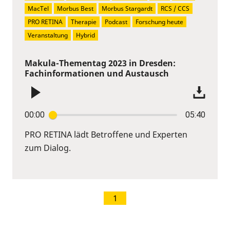
MacTel
Morbus Best
Morbus Stargardt
RCS / CCS
PRO RETINA
Therapie
Podcast
Forschung heute
Veranstaltung
Hybrid
Makula-Thementag 2023 in Dresden:
Fachinformationen und Austausch
00:00
05:40
PRO RETINA lädt Betroffene und Experten
zum Dialog.
1