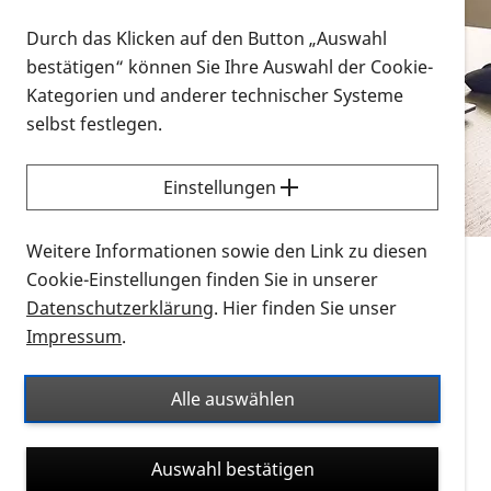
Vorlesen
Durch das Klicken auf den Button „Auswahl
bestätigen“ können Sie Ihre Auswahl der Cookie-
Alle Infomaterialien in verschiedenen
Kategorien und anderer technischer Systeme
Formaten an einem Ort
selbst festlegen.
Sie möchten wissen, wie Sie nach Infonmaterial
suchen und dieses bestellen bzw. herunterladen
Einstellungen
können? Schauen Sie sich die
Erklärvideos zum
Thema Infomaterial auf der PRO RETINA-Website
Weitere Informationen sowie den Link zu diesen
für blinde und sehbehinderte Menschen an.
Cookie-Einstellungen finden Sie in unserer
Datenschutzerklärung
. Hier finden Sie unser
Auf dieser Seite finden Sie sämtliches Infomaterial
Impressum
.
der PRO RETINA in all seinen Formaten an einem
Ort. Nutzen Sie den Formatfilter, um ausschließlich
Alle auswählen
nach Flyern und Broschüren, Audios oder Videos zu
suchen. Die meisten Flyer und Broschüren werden in
Auswahl bestätigen
verschiedenen Formaten angeboten: zur