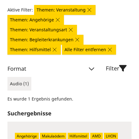
Aktive Filter:
Themen: Veranstaltung
Themen: Angehörige
Themen: Veranstaltungsart
Themen: Begleiterkrankungen
Themen: Hilfsmittel
Alle Filter entfernen
Filter
Format
Audio (1)
Es wurde 1 Ergebnis gefunden.
Suchergebnisse
Angehörige
Makulaödem
Hilfsmittel
AMD
LHON