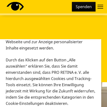
Cookie-Einstellungen
Spenden
Diese Webseite setzt verschiedene Cookies und
Tracking-Tools ein. Dies beinhaltet Cookies und
Tracking-Tools, die für den Betrieb der Webseite
technisch notwendig sind, die zu statistischen
Zwecken sowie zur besseren Bedienbarkeit der
Webseite und zur Anzeige personalisierter
Inhalte eingesetzt werden.
Durch das Klicken auf den Button „Alle
auswählen“ erklären Sie, dass Sie damit
einverstanden sind, dass PRO RETINA e. V. alle
hierdurch ausgewählten Cookies und Tracking-
Tools einsetzt. Sie können Ihre Einwilligung
jederzeit mit Wirkung für die Zukunft widerrufen,
Infomaterial
indem Sie die entsprechenden Kategorien in den
Infomaterial
Cookie-Einstellungen deaktivieren.