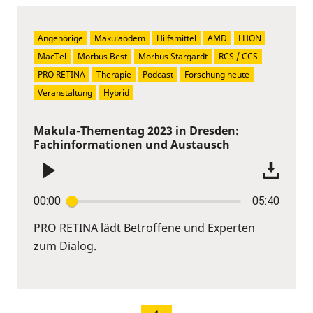
Angehörige
Makulaödem
Hilfsmittel
AMD
LHON
MacTel
Morbus Best
Morbus Stargardt
RCS / CCS
PRO RETINA
Therapie
Podcast
Forschung heute
Veranstaltung
Hybrid
Makula-Thementag 2023 in Dresden:
Fachinformationen und Austausch
00:00
05:40
PRO RETINA lädt Betroffene und Experten
zum Dialog.