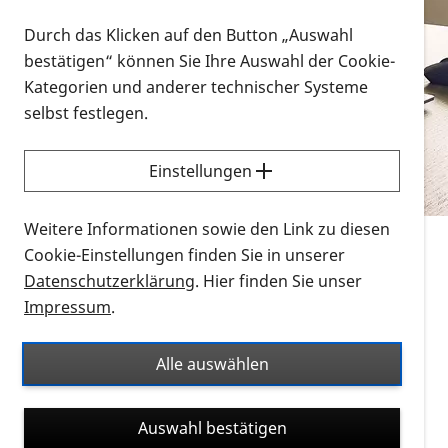
Vorlesen
Durch das Klicken auf den Button „Auswahl
bestätigen“ können Sie Ihre Auswahl der Cookie-
Alle Infomaterialien in verschiedenen
Kategorien und anderer technischer Systeme
Formaten an einem Ort
selbst festlegen.
Sie möchten wissen, wie Sie nach Infonmaterial
suchen und dieses bestellen bzw. herunterladen
Einstellungen
können? Schauen Sie sich die
Erklärvideos zum
Thema Infomaterial auf der PRO RETINA-Website
Weitere Informationen sowie den Link zu diesen
für blinde und sehbehinderte Menschen an.
Cookie-Einstellungen finden Sie in unserer
Datenschutzerklärung
. Hier finden Sie unser
Auf dieser Seite finden Sie sämtliches Infomaterial
Impressum
.
der PRO RETINA in all seinen Formaten an einem
Ort. Nutzen Sie den Formatfilter, um ausschließlich
Alle auswählen
nach Flyern und Broschüren, Audios oder Videos zu
suchen. Die meisten Flyer und Broschüren werden in
Auswahl bestätigen
verschiedenen Formaten angeboten: zur