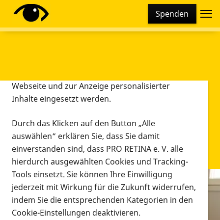
Cookie-Einstellungen
Spenden
Diese Webseite setzt verschiedene Cookies und
Tracking-Tools ein. Dies beinhaltet Cookies und
Tracking-Tools, die für den Betrieb der Webseite
technisch notwendig sind, die zu statistischen
Zwecken sowie zur besseren Bedienbarkeit der
Webseite und zur Anzeige personalisierter
Inhalte eingesetzt werden.
Durch das Klicken auf den Button „Alle
auswählen“ erklären Sie, dass Sie damit
einverstanden sind, dass PRO RETINA e. V. alle
hierdurch ausgewählten Cookies und Tracking-
Tools einsetzt. Sie können Ihre Einwilligung
jederzeit mit Wirkung für die Zukunft widerrufen,
Infomaterial
indem Sie die entsprechenden Kategorien in den
Infomaterial
Cookie-Einstellungen deaktivieren.