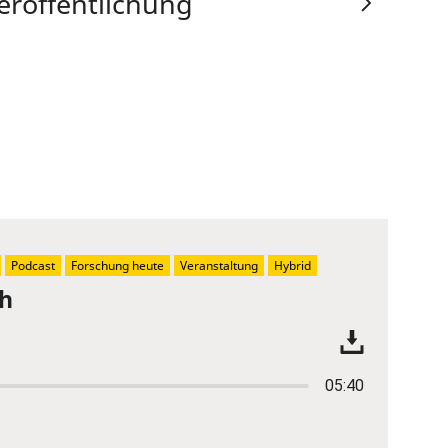
eröffentlichung
Podcast
Forschung heute
Veranstaltung
Hybrid
ch
05:40