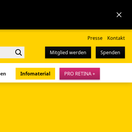
Presse
Kontakt
Mitglied werden
Spenden
pen
Infomaterial
PRO RETINA +