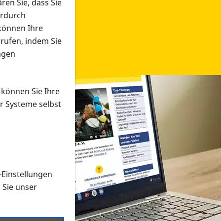
ren Sie, dass Sie
erdurch
 können Ihre
rrufen, indem Sie
ngen
 können Sie Ihre
r Systeme selbst
-Einstellungen
 in verschiedenen Formaten an e
n Sie unser
onmaterial suchen und dieses bestellen bzw. herunterladen
al auf der PRO RETINA-Website für blinde und sehbehi