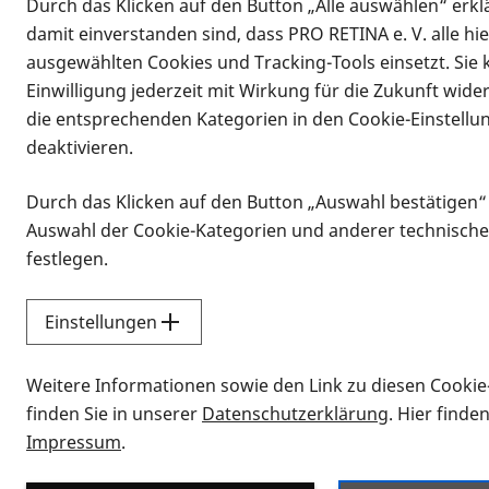
Durch das Klicken auf den Button „Alle auswählen“ erklä
damit einverstanden sind, dass PRO RETINA e. V. alle hi
ausgewählten Cookies und Tracking-Tools einsetzt. Sie
Einwilligung jederzeit mit Wirkung für die Zukunft wide
die entsprechenden Kategorien in den Cookie-Einstellu
deaktivieren.
Durch das Klicken auf den Button „Auswahl bestätigen“
Infomaterial
Auswahl der Cookie-Kategorien und anderer technische
Infomaterial
festlegen.
Einstellungen
Vorlesen
Weitere Informationen sowie den Link zu diesen Cookie
Alle Infomaterialien
finden Sie in unserer
Datenschutzerklärung
. Hier finde
Impressum
.
Sie möchten wissen, wie Sie nach Inf
Erklärvideos zum Thema Infomateri