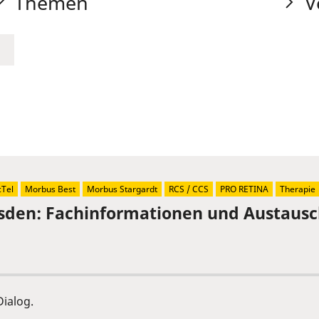
Themen
V
Tel
Morbus Best
Morbus Stargardt
RCS / CCS
PRO RETINA
Therapie
sden: Fachinformationen und Austaus
ialog.