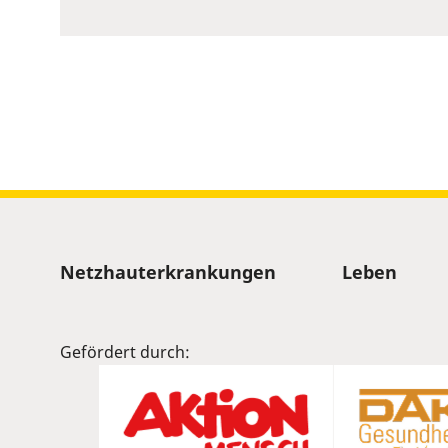
to
show
volume
slider.
Sitemap
Netzhauterkrankungen
Leben
Gefördert durch: