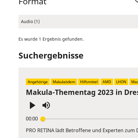
Format
Audio (1)
Es wurde 1 Ergebnis gefunden.
Suchergebnisse
Angehörige
Makulaödem
Hilfsmittel
AMD
LHON
Mac
Makula-Thementag 2023 in Dre
Press
00:00
Enter
or
PRO RETINA lädt Betroffene und Experten zum D
Space