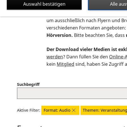
Auswahl bestätigen
Alle au
Auf dieser Seite finden Sie sämtliche
um ausschließlich nach Flyern und B
verschiedenen Formaten angeboten:
Hörversion.
Bitte beachten Sie, dass
Der Download vieler Medien ist exkl
werden
? Dann füllen Sie den
Online-
kein
Mitglied
sind, haben Sie Zugriff 
Suchbegriff
Aktive Filter:
Format: Audio
Themen: Veranstaltun