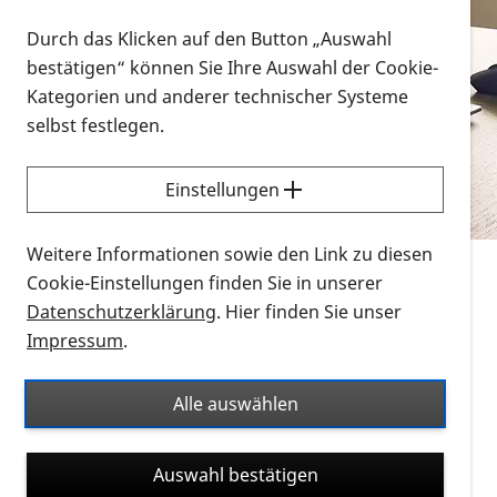
Vorlesen
Durch das Klicken auf den Button „Auswahl
bestätigen“ können Sie Ihre Auswahl der Cookie-
Alle Infomaterialien in verschiedenen
Kategorien und anderer technischer Systeme
Formaten an einem Ort
selbst festlegen.
Sie möchten wissen, wie Sie nach Infonmaterial
suchen und dieses bestellen bzw. herunterladen
Einstellungen
können? Schauen Sie sich die
Erklärvideos zum
Thema Infomaterial auf der PRO RETINA-Website
Weitere Informationen sowie den Link zu diesen
für blinde und sehbehinderte Menschen an.
Cookie-Einstellungen finden Sie in unserer
Datenschutzerklärung
. Hier finden Sie unser
Auf dieser Seite finden Sie sämtliches Infomaterial
Impressum
.
der PRO RETINA in all seinen Formaten an einem
Ort. Nutzen Sie den Formatfilter, um ausschließlich
Alle auswählen
nach Flyern und Broschüren, Audios oder Videos zu
suchen. Die meisten Flyer und Broschüren werden in
Auswahl bestätigen
verschiedenen Formaten angeboten: zur