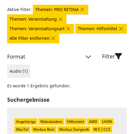
Aktive Filter:
Themen: PRO RETINA
Themen: Veranstaltung
Themen: Veranstaltungsart
Themen: Hilfsmittel
Alle Filter entfernen
Filter
Format
Audio (1)
Es wurde 1 Ergebnis gefunden.
Suchergebnisse
Angehörige
Makulaödem
Hilfsmittel
AMD
LHON
MacTel
Morbus Best
Morbus Stargardt
RCS / CCS