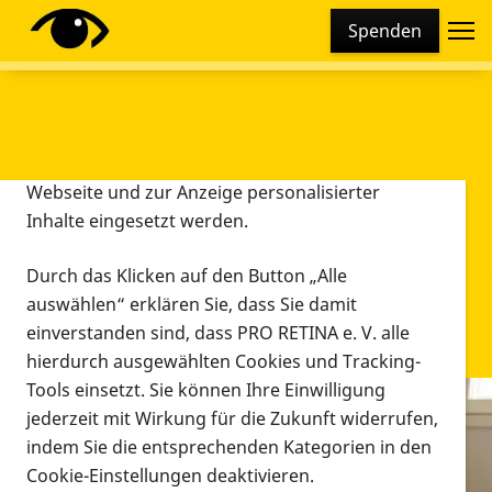
Cookie-Einstellungen
Spenden
Diese Webseite setzt verschiedene Cookies und
Tracking-Tools ein. Dies beinhaltet Cookies und
Tracking-Tools, die für den Betrieb der Webseite
technisch notwendig sind, die zu statistischen
Zwecken sowie zur besseren Bedienbarkeit der
Webseite und zur Anzeige personalisierter
Inhalte eingesetzt werden.
Durch das Klicken auf den Button „Alle
auswählen“ erklären Sie, dass Sie damit
einverstanden sind, dass PRO RETINA e. V. alle
hierdurch ausgewählten Cookies und Tracking-
Tools einsetzt. Sie können Ihre Einwilligung
jederzeit mit Wirkung für die Zukunft widerrufen,
Infomaterial
indem Sie die entsprechenden Kategorien in den
Infomaterial
Cookie-Einstellungen deaktivieren.