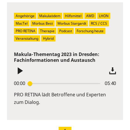
Angehörige
Makulaödem
Hilfsmittel
AMD
LHON
MacTel
Morbus Best
Morbus Stargardt
RCS / CCS
PRO RETINA
Therapie
Podcast
Forschung heute
Veranstaltung
Hybrid
Makula-Thementag 2023 in Dresden:
Fachinformationen und Austausch
00:00
05:40
PRO RETINA lädt Betroffene und Experten
zum Dialog.