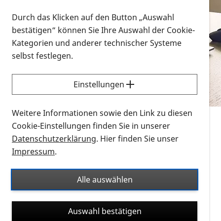
Vorlesen
Durch das Klicken auf den Button „Auswahl
bestätigen“ können Sie Ihre Auswahl der Cookie-
Alle Infomaterialien in verschiedenen
Kategorien und anderer technischer Systeme
Formaten an einem Ort
selbst festlegen.
Sie möchten wissen, wie Sie nach Infonmaterial
suchen und dieses bestellen bzw. herunterladen
Einstellungen
können? Schauen Sie sich die
Erklärvideos zum
Thema Infomaterial auf der PRO RETINA-Website
Weitere Informationen sowie den Link zu diesen
für blinde und sehbehinderte Menschen an.
Cookie-Einstellungen finden Sie in unserer
Datenschutzerklärung
. Hier finden Sie unser
Auf dieser Seite finden Sie sämtliches Infomaterial
Impressum
.
der PRO RETINA in all seinen Formaten an einem
Ort. Nutzen Sie den Formatfilter, um ausschließlich
Alle auswählen
nach Flyern und Broschüren, Audios oder Videos zu
suchen. Die meisten Flyer und Broschüren werden in
Auswahl bestätigen
verschiedenen Formaten angeboten: zur