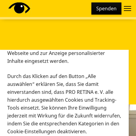
Cookie-Einstellungen
Spenden
Diese Webseite setzt verschiedene Cookies und
Tracking-Tools ein. Dies beinhaltet Cookies und
Tracking-Tools, die für den Betrieb der Webseite
technisch notwendig sind, die zu statistischen
Zwecken sowie zur besseren Bedienbarkeit der
Webseite und zur Anzeige personalisierter
Inhalte eingesetzt werden.
Durch das Klicken auf den Button „Alle
auswählen“ erklären Sie, dass Sie damit
einverstanden sind, dass PRO RETINA e. V. alle
hierdurch ausgewählten Cookies und Tracking-
Tools einsetzt. Sie können Ihre Einwilligung
jederzeit mit Wirkung für die Zukunft widerrufen,
Infomaterial
indem Sie die entsprechenden Kategorien in den
Infomaterial
Cookie-Einstellungen deaktivieren.