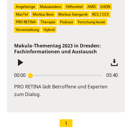
Angehörige
Makulaödem
Hilfsmittel
AMD
LHON
MacTel
Morbus Best
Morbus Stargardt
RCS / CCS
PRO RETINA
Therapie
Podcast
Forschung heute
Veranstaltung
Hybrid
Makula-Thementag 2023 in Dresden:
Fachinformationen und Austausch
00:00
05:40
PRO RETINA lädt Betroffene und Experten
zum Dialog.
1