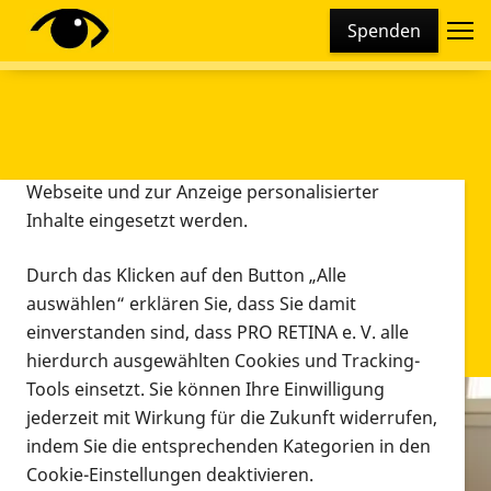
Cookie-Einstellungen
Spenden
Diese Webseite setzt verschiedene Cookies und
Tracking-Tools ein. Dies beinhaltet Cookies und
Tracking-Tools, die für den Betrieb der Webseite
technisch notwendig sind, die zu statistischen
Zwecken sowie zur besseren Bedienbarkeit der
Webseite und zur Anzeige personalisierter
Inhalte eingesetzt werden.
Durch das Klicken auf den Button „Alle
auswählen“ erklären Sie, dass Sie damit
einverstanden sind, dass PRO RETINA e. V. alle
hierdurch ausgewählten Cookies und Tracking-
Tools einsetzt. Sie können Ihre Einwilligung
jederzeit mit Wirkung für die Zukunft widerrufen,
Infomaterial
indem Sie die entsprechenden Kategorien in den
Infomaterial
Cookie-Einstellungen deaktivieren.