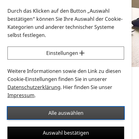
Vorlesen
Durch das Klicken auf den Button „Auswahl
bestätigen“ können Sie Ihre Auswahl der Cookie-
Alle Infomaterialien in verschiedenen
Kategorien und anderer technischer Systeme
Formaten an einem Ort
selbst festlegen.
Sie möchten wissen, wie Sie nach Infonmaterial
suchen und dieses bestellen bzw. herunterladen
Einstellungen
können? Schauen Sie sich die
Erklärvideos zum
Thema Infomaterial auf der PRO RETINA-Website
Weitere Informationen sowie den Link zu diesen
für blinde und sehbehinderte Menschen an.
Cookie-Einstellungen finden Sie in unserer
Datenschutzerklärung
. Hier finden Sie unser
Auf dieser Seite finden Sie sämtliches Infomaterial
Impressum
.
der PRO RETINA in all seinen Formaten an einem
Ort. Nutzen Sie den Formatfilter, um ausschließlich
Alle auswählen
nach Flyern und Broschüren, Audios oder Videos zu
suchen. Die meisten Flyer und Broschüren werden in
Auswahl bestätigen
verschiedenen Formaten angeboten: zur