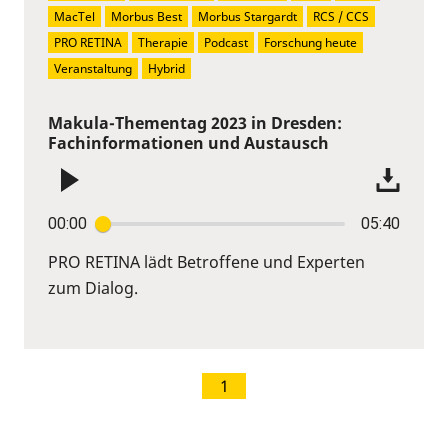
MacTel
Morbus Best
Morbus Stargardt
RCS / CCS
PRO RETINA
Therapie
Podcast
Forschung heute
Veranstaltung
Hybrid
Makula-Thementag 2023 in Dresden:
Fachinformationen und Austausch
00:00
05:40
PRO RETINA lädt Betroffene und Experten
zum Dialog.
1