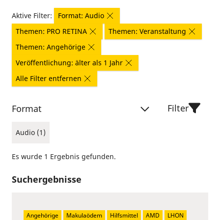
Aktive Filter:
Format: Audio
Themen: PRO RETINA
Themen: Veranstaltung
Themen: Angehörige
Veröffentlichung: älter als 1 Jahr
Alle Filter entfernen
Filter
Format
Audio (1)
Es wurde 1 Ergebnis gefunden.
Suchergebnisse
Angehörige
Makulaödem
Hilfsmittel
AMD
LHON