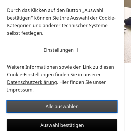
Vorlesen
Durch das Klicken auf den Button „Auswahl
bestätigen“ können Sie Ihre Auswahl der Cookie-
Alle Infomaterialien in verschiedenen
Kategorien und anderer technischer Systeme
Formaten an einem Ort
selbst festlegen.
Sie möchten wissen, wie Sie nach Infonmaterial
suchen und dieses bestellen bzw. herunterladen
Einstellungen
können? Schauen Sie sich die
Erklärvideos zum
Thema Infomaterial auf der PRO RETINA-Website
Weitere Informationen sowie den Link zu diesen
für blinde und sehbehinderte Menschen an.
Cookie-Einstellungen finden Sie in unserer
Datenschutzerklärung
. Hier finden Sie unser
Auf dieser Seite finden Sie sämtliches Infomaterial
Impressum
.
der PRO RETINA in all seinen Formaten an einem
Ort. Nutzen Sie den Formatfilter, um ausschließlich
Alle auswählen
nach Flyern und Broschüren, Audios oder Videos zu
suchen. Die meisten Flyer und Broschüren werden in
Auswahl bestätigen
verschiedenen Formaten angeboten: zur