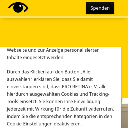
Cookie-Einstellungen
Spenden
Diese Webseite setzt verschiedene Cookies und
Tracking-Tools ein. Dies beinhaltet Cookies und
Tracking-Tools, die für den Betrieb der Webseite
technisch notwendig sind, die zu statistischen
Zwecken sowie zur besseren Bedienbarkeit der
Webseite und zur Anzeige personalisierter
Inhalte eingesetzt werden.
Durch das Klicken auf den Button „Alle
auswählen“ erklären Sie, dass Sie damit
einverstanden sind, dass PRO RETINA e. V. alle
hierdurch ausgewählten Cookies und Tracking-
Tools einsetzt. Sie können Ihre Einwilligung
jederzeit mit Wirkung für die Zukunft widerrufen,
Infomaterial
indem Sie die entsprechenden Kategorien in den
Infomaterial
Cookie-Einstellungen deaktivieren.