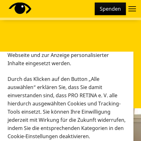
Cookie-Einstellungen
Spenden
Diese Webseite setzt verschiedene Cookies und
Tracking-Tools ein. Dies beinhaltet Cookies und
Tracking-Tools, die für den Betrieb der Webseite
technisch notwendig sind, die zu statistischen
Zwecken sowie zur besseren Bedienbarkeit der
Webseite und zur Anzeige personalisierter
Inhalte eingesetzt werden.
Durch das Klicken auf den Button „Alle
auswählen“ erklären Sie, dass Sie damit
einverstanden sind, dass PRO RETINA e. V. alle
hierdurch ausgewählten Cookies und Tracking-
Tools einsetzt. Sie können Ihre Einwilligung
jederzeit mit Wirkung für die Zukunft widerrufen,
Infomaterial
indem Sie die entsprechenden Kategorien in den
Infomaterial
Cookie-Einstellungen deaktivieren.