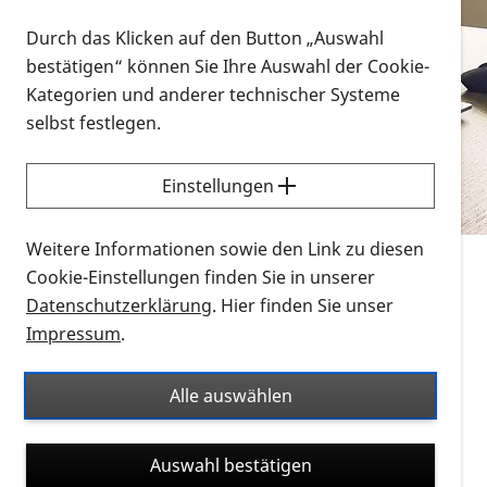
Vorlesen
Durch das Klicken auf den Button „Auswahl
bestätigen“ können Sie Ihre Auswahl der Cookie-
Alle Infomaterialien in verschiedenen
Kategorien und anderer technischer Systeme
Formaten an einem Ort
selbst festlegen.
Sie möchten wissen, wie Sie nach Infonmaterial
suchen und dieses bestellen bzw. herunterladen
Einstellungen
können? Schauen Sie sich die
Erklärvideos zum
Thema Infomaterial auf der PRO RETINA-Website
Weitere Informationen sowie den Link zu diesen
für blinde und sehbehinderte Menschen an.
Cookie-Einstellungen finden Sie in unserer
Datenschutzerklärung
. Hier finden Sie unser
Auf dieser Seite finden Sie sämtliches Infomaterial
Impressum
.
der PRO RETINA in all seinen Formaten an einem
Ort. Nutzen Sie den Formatfilter, um ausschließlich
Alle auswählen
nach Flyern und Broschüren, Audios oder Videos zu
suchen. Die meisten Flyer und Broschüren werden in
Auswahl bestätigen
verschiedenen Formaten angeboten: zur