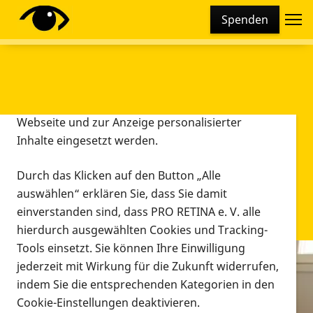
Cookie-Einstellungen
Spenden
Diese Webseite setzt verschiedene Cookies und
Tracking-Tools ein. Dies beinhaltet Cookies und
Tracking-Tools, die für den Betrieb der Webseite
technisch notwendig sind, die zu statistischen
Zwecken sowie zur besseren Bedienbarkeit der
Webseite und zur Anzeige personalisierter
Inhalte eingesetzt werden.
Durch das Klicken auf den Button „Alle
auswählen“ erklären Sie, dass Sie damit
einverstanden sind, dass PRO RETINA e. V. alle
hierdurch ausgewählten Cookies und Tracking-
Tools einsetzt. Sie können Ihre Einwilligung
jederzeit mit Wirkung für die Zukunft widerrufen,
Infomaterial
indem Sie die entsprechenden Kategorien in den
Infomaterial
Cookie-Einstellungen deaktivieren.