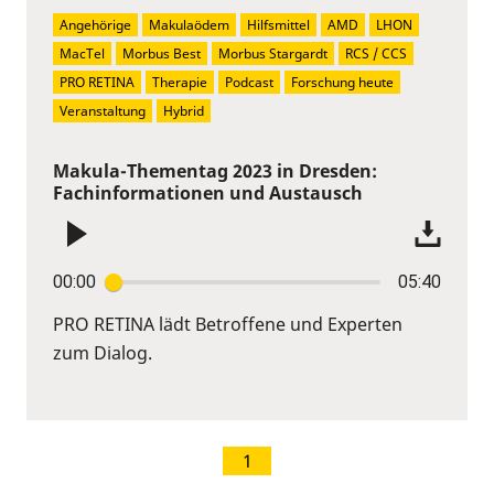
Angehörige
Makulaödem
Hilfsmittel
AMD
LHON
MacTel
Morbus Best
Morbus Stargardt
RCS / CCS
PRO RETINA
Therapie
Podcast
Forschung heute
Veranstaltung
Hybrid
Makula-Thementag 2023 in Dresden:
Fachinformationen und Austausch
00:00
05:40
PRO RETINA lädt Betroffene und Experten
zum Dialog.
1