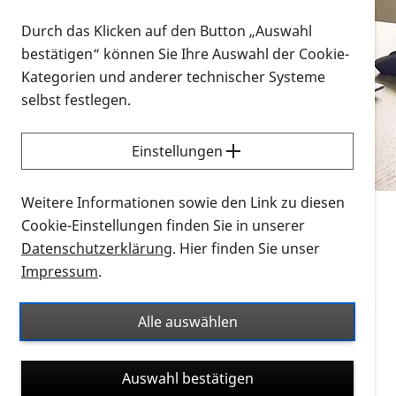
Vorlesen
Durch das Klicken auf den Button „Auswahl
bestätigen“ können Sie Ihre Auswahl der Cookie-
Alle Infomaterialien in verschiedenen
Kategorien und anderer technischer Systeme
Formaten an einem Ort
selbst festlegen.
Sie möchten wissen, wie Sie nach Infonmaterial
suchen und dieses bestellen bzw. herunterladen
Einstellungen
können? Schauen Sie sich die
Erklärvideos zum
Thema Infomaterial auf der PRO RETINA-Website
Weitere Informationen sowie den Link zu diesen
für blinde und sehbehinderte Menschen an.
Cookie-Einstellungen finden Sie in unserer
Datenschutzerklärung
. Hier finden Sie unser
Auf dieser Seite finden Sie sämtliches Infomaterial
Impressum
.
der PRO RETINA in all seinen Formaten an einem
Ort. Nutzen Sie den Formatfilter, um ausschließlich
Alle auswählen
nach Flyern und Broschüren, Audios oder Videos zu
suchen. Die meisten Flyer und Broschüren werden in
Auswahl bestätigen
verschiedenen Formaten angeboten: zur