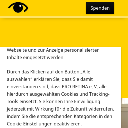
Cookie-Einstellungen
Spenden
Diese Webseite setzt verschiedene Cookies und
Tracking-Tools ein. Dies beinhaltet Cookies und
Tracking-Tools, die für den Betrieb der Webseite
technisch notwendig sind, die zu statistischen
Zwecken sowie zur besseren Bedienbarkeit der
Webseite und zur Anzeige personalisierter
Inhalte eingesetzt werden.
Durch das Klicken auf den Button „Alle
auswählen“ erklären Sie, dass Sie damit
einverstanden sind, dass PRO RETINA e. V. alle
hierdurch ausgewählten Cookies und Tracking-
Tools einsetzt. Sie können Ihre Einwilligung
jederzeit mit Wirkung für die Zukunft widerrufen,
Infomaterial
indem Sie die entsprechenden Kategorien in den
Infomaterial
Cookie-Einstellungen deaktivieren.