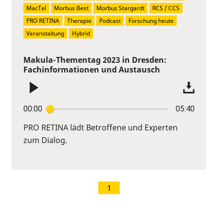
MacTel
Morbus Best
Morbus Stargardt
RCS / CCS
PRO RETINA
Therapie
Podcast
Forschung heute
Veranstaltung
Hybrid
Makula-Thementag 2023 in Dresden:
Fachinformationen und Austausch
00:00
05:40
PRO RETINA lädt Betroffene und Experten
zum Dialog.
1