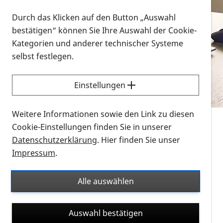
Vorlesen
Durch das Klicken auf den Button „Auswahl
bestätigen“ können Sie Ihre Auswahl der Cookie-
Alle Infomaterialien in verschiedenen
Kategorien und anderer technischer Systeme
Formaten an einem Ort
selbst festlegen.
Sie möchten wissen, wie Sie nach Infonmaterial
suchen und dieses bestellen bzw. herunterladen
Einstellungen
können? Schauen Sie sich die
Erklärvideos zum
Thema Infomaterial auf der PRO RETINA-Website
Weitere Informationen sowie den Link zu diesen
für blinde und sehbehinderte Menschen an.
Cookie-Einstellungen finden Sie in unserer
Datenschutzerklärung
. Hier finden Sie unser
Auf dieser Seite finden Sie sämtliches Infomaterial
Impressum
.
der PRO RETINA in all seinen Formaten an einem
Ort. Nutzen Sie den Formatfilter, um ausschließlich
Alle auswählen
nach Flyern und Broschüren, Audios oder Videos zu
suchen. Die meisten Flyer und Broschüren werden in
Auswahl bestätigen
verschiedenen Formaten angeboten: zur