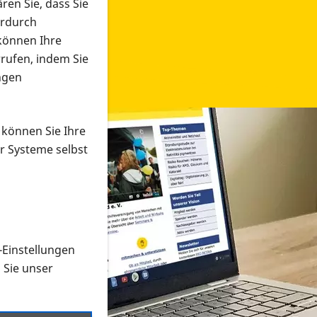
ren Sie, dass Sie
erdurch
 können Ihre
rrufen, indem Sie
ngen
 können Sie Ihre
r Systeme selbst
-Einstellungen
 in verschiedenen Formaten an e
n Sie unser
onmaterial suchen und dieses bestellen bzw. herunterladen
al auf der PRO RETINA-Website für blinde und sehbehi