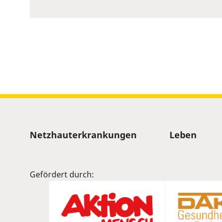
to
show
volume
slider.
Sitemap
Netzhauterkrankungen
Leben
Gefördert durch: