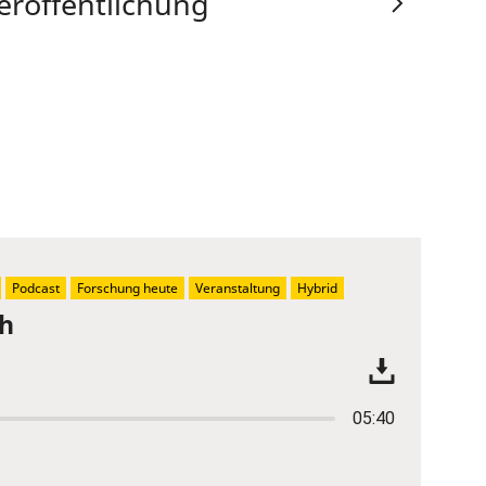
eröffentlichung
Podcast
Forschung heute
Veranstaltung
Hybrid
ch
05:40