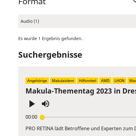
Format
Audio (1)
Es wurde 1 Ergebnis gefunden.
Suchergebnisse
Angehörige
Makulaödem
Hilfsmittel
AMD
LHON
Mac
Makula-Thementag 2023 in Dre
Press
00:00
Enter
or
PRO RETINA lädt Betroffene und Experten zum D
Space