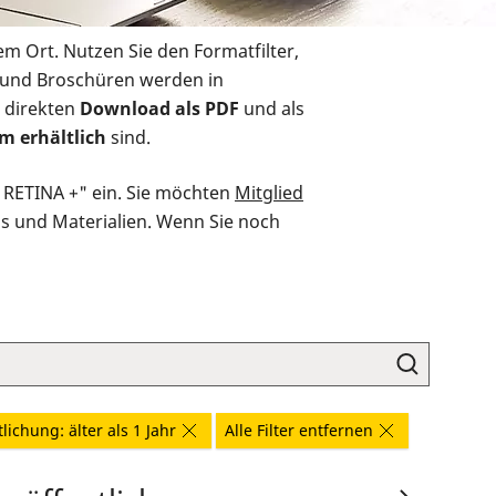
em Ort. Nutzen Sie den Formatfilter,
r und Broschüren werden in
 direkten
Download als PDF
und als
m erhältlich
sind.
O RETINA +" ein. Sie möchten
Mitglied
ds und Materialien. Wenn Sie noch
lichung: älter als 1 Jahr
Alle Filter entfernen