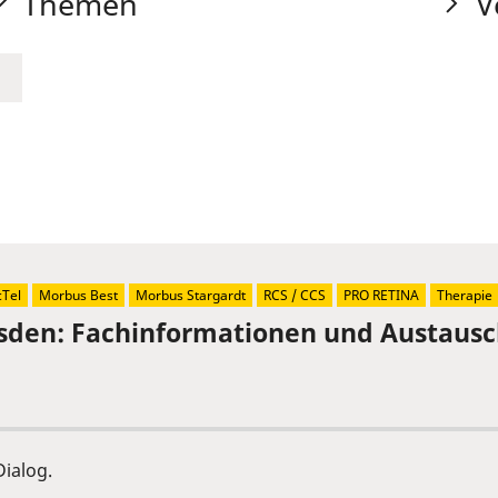
Themen
V
Tel
Morbus Best
Morbus Stargardt
RCS / CCS
PRO RETINA
Therapie
sden: Fachinformationen und Austaus
ialog.