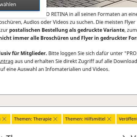
swählen
s Infomaterial der PRO RETINA in all seinen Formaten an ein
roschüren, Audios oder Videos zu suchen. Die meisten Flye
 zur
postalischen Bestellung als gedruckte Variante
, zum
nicht immer alle Broschüren und Flyer in gedruckter For
usiv für Mitglieder.
Bitte loggen Sie sich dafür unter "PR
Antrag
aus und erhalten Sie direkt Zugriff auf alle Downloa
auf eine Auswahl an Infomaterialien und Videos.
g
Themen: Therapie
Themen: Hilfsmittel
Veröffent