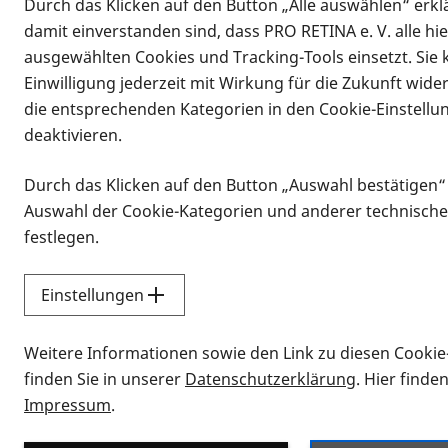
Durch das Klicken auf den Button „Alle auswählen“ erklä
damit einverstanden sind, dass PRO RETINA e. V. alle hi
ausgewählten Cookies und Tracking-Tools einsetzt. Sie
Einwilligung jederzeit mit Wirkung für die Zukunft wide
die entsprechenden Kategorien in den Cookie-Einstellu
deaktivieren.
Durch das Klicken auf den Button „Auswahl bestätigen“
Infomaterial
Auswahl der Cookie-Kategorien und anderer technische
Infomaterial
festlegen.
Einstellungen
Vorlesen
Weitere Informationen sowie den Link zu diesen Cookie
Alle Infomaterialien
finden Sie in unserer
Datenschutzerklärung
. Hier finde
Impressum
.
Sie möchten wissen, wie Sie nach Inf
Erklärvideos zum Thema Infomateri