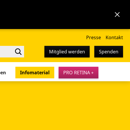
Presse
Kontakt
Mitglied werden
Spenden
pen
Infomaterial
PRO RETINA +