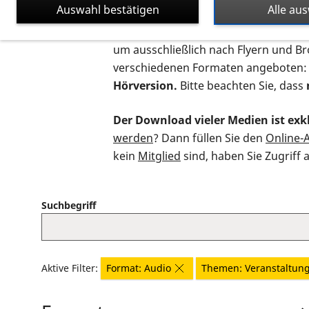
Auswahl bestätigen
Alle au
Auf dieser Seite finden Sie sämtliche
um ausschließlich nach Flyern und B
verschiedenen Formaten angeboten:
Hörversion.
Bitte beachten Sie, dass
Der Download vieler Medien ist exkl
werden
? Dann füllen Sie den
Online-
kein
Mitglied
sind, haben Sie Zugriff 
Suchbegriff
Aktive Filter:
Format: Audio
Themen: Veranstaltun