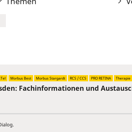
Themen
V
Tel
Morbus Best
Morbus Stargardt
RCS / CCS
PRO RETINA
Therapie
sden: Fachinformationen und Austaus
ialog.