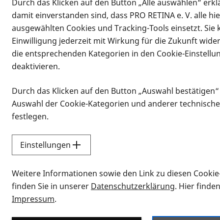
Durch das Klicken auf den Button „Alle auswählen“ erklä
damit einverstanden sind, dass PRO RETINA e. V. alle hi
ausgewählten Cookies und Tracking-Tools einsetzt. Sie
Einwilligung jederzeit mit Wirkung für die Zukunft wide
die entsprechenden Kategorien in den Cookie-Einstellu
deaktivieren.
Durch das Klicken auf den Button „Auswahl bestätigen“
Infomaterial
Auswahl der Cookie-Kategorien und anderer technische
Infomaterial
festlegen.
Einstellungen
Vorlesen
Weitere Informationen sowie den Link zu diesen Cookie
Alle Infomaterialien
finden Sie in unserer
Datenschutzerklärung
. Hier finde
Impressum
.
Sie möchten wissen, wie Sie nach Inf
Erklärvideos zum Thema Infomateri