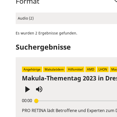
Format
Audio (2)
Es wurden 2 Ergebnisse gefunden.
Suchergebnisse
Angehörige
Makulaödem
Hilfsmittel
AMD
LHON
Mac
Makula-Thementag 2023 in Dre
Press
00:00
Enter
or
PRO RETINA lädt Betroffene und Experten zum D
Space