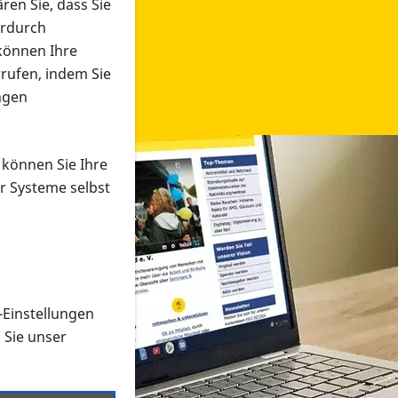
ren Sie, dass Sie
erdurch
 können Ihre
rrufen, indem Sie
ngen
 können Sie Ihre
r Systeme selbst
-Einstellungen
 in verschiedenen Formaten an e
n Sie unser
onmaterial suchen und dieses bestellen bzw. herunterladen
al auf der PRO RETINA-Website für blinde und sehbehi