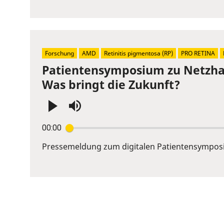
to
show
volume
slider.
Forschung
AMD
Retinitis pigmentosa (RP)
PRO RETINA
Patientensymposium zu Netzhau
Was bringt die Zukunft?
Press
00:00
Enter
or
Pressemeldung zum digitalen Patientensympos
Space
to
show
volume
slider.