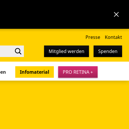
Presse
Kontakt
Mitglied werden
Spenden
pen
Infomaterial
PRO RETINA +