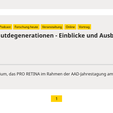
Podcast
Forschung heute
Veranstaltung
Online
Vortrag
tdegenerationen - Einblicke und Ausb
ium, das PRO RETINA im Rahmen der AAD-Jahrestagung am 
1