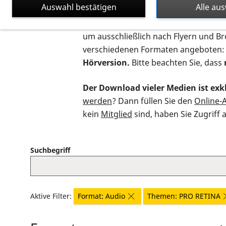
Auswahl bestätigen
Alle au
Auf dieser Seite finden Sie sämtliche
um ausschließlich nach Flyern und B
verschiedenen Formaten angeboten:
Hörversion.
Bitte beachten Sie, dass
Der Download vieler Medien ist exkl
werden
? Dann füllen Sie den
Online-
kein
Mitglied
sind, haben Sie Zugriff 
Suchbegriff
Aktive Filter:
Format: Audio
Themen: PRO RETINA