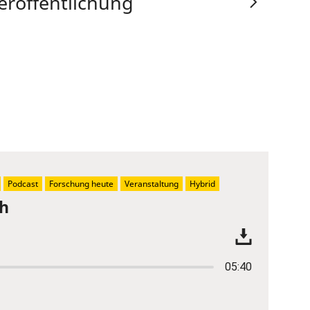
eröffentlichung
Podcast
Forschung heute
Veranstaltung
Hybrid
ch
05:40