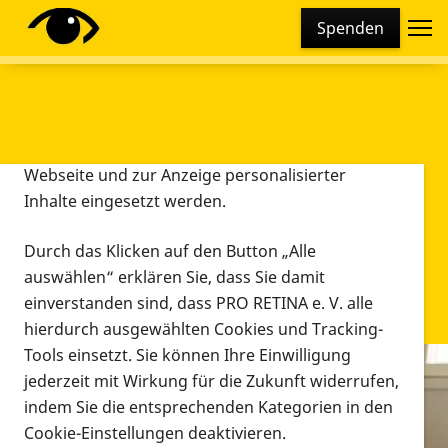
Cookie-Einstellungen
Spenden
Diese Webseite setzt verschiedene Cookies und
Tracking-Tools ein. Dies beinhaltet Cookies und
Tracking-Tools, die für den Betrieb der Webseite
technisch notwendig sind, die zu statistischen
Zwecken sowie zur besseren Bedienbarkeit der
Webseite und zur Anzeige personalisierter
Inhalte eingesetzt werden.
Durch das Klicken auf den Button „Alle
auswählen“ erklären Sie, dass Sie damit
einverstanden sind, dass PRO RETINA e. V. alle
hierdurch ausgewählten Cookies und Tracking-
Tools einsetzt. Sie können Ihre Einwilligung
jederzeit mit Wirkung für die Zukunft widerrufen,
Infomaterial
indem Sie die entsprechenden Kategorien in den
Infomaterial
Cookie-Einstellungen deaktivieren.