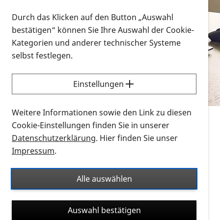
Vorlesen
Durch das Klicken auf den Button „Auswahl
bestätigen“ können Sie Ihre Auswahl der Cookie-
Alle Infomaterialien in verschiedenen
Kategorien und anderer technischer Systeme
Formaten an einem Ort
selbst festlegen.
Sie möchten wissen, wie Sie nach Infonmaterial
suchen und dieses bestellen bzw. herunterladen
Einstellungen
können? Schauen Sie sich die
Erklärvideos zum
Thema Infomaterial auf der PRO RETINA-Website
Weitere Informationen sowie den Link zu diesen
für blinde und sehbehinderte Menschen an.
Cookie-Einstellungen finden Sie in unserer
Datenschutzerklärung
. Hier finden Sie unser
Auf dieser Seite finden Sie sämtliches Infomaterial
Impressum
.
der PRO RETINA in all seinen Formaten an einem
Ort. Nutzen Sie den Formatfilter, um ausschließlich
Alle auswählen
nach Flyern und Broschüren, Audios oder Videos zu
suchen. Die meisten Flyer und Broschüren werden in
Auswahl bestätigen
verschiedenen Formaten angeboten: zur